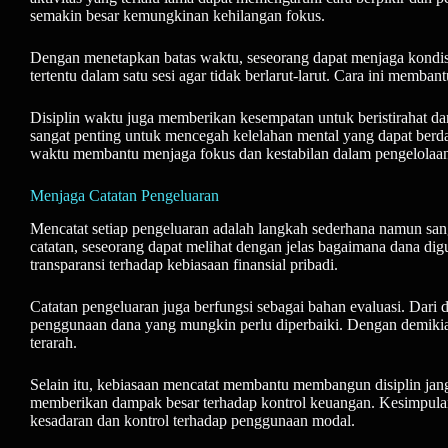
semakin besar kemungkinan kehilangan fokus.
Dengan menetapkan batas waktu, seseorang dapat menjaga kondisi
tertentu dalam satu sesi agar tidak berlarut-larut. Cara ini memb
Disiplin waktu juga memberikan kesempatan untuk beristirahat da
sangat penting untuk mencegah kelelahan mental yang dapat berda
waktu membantu menjaga fokus dan kestabilan dalam pengelolaa
Menjaga Catatan Pengeluaran
Mencatat setiap pengeluaran adalah langkah sederhana namun san
catatan, seseorang dapat melihat dengan jelas bagaimana dana d
transparansi terhadap kebiasaan finansial pribadi.
Catatan pengeluaran juga berfungsi sebagai bahan evaluasi. Dari d
penggunaan dana yang mungkin perlu diperbaiki. Dengan demikia
terarah.
Selain itu, kebiasaan mencatat membantu membangun disiplin jang
memberikan dampak besar terhadap kontrol keuangan. Kesimpula
kesadaran dan kontrol terhadap penggunaan modal.