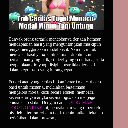
Banyak orang tertarik mencobanya dengan harapan
mendapatkan hasil yang menguntungkan meskipun
hanya menggunakan modal kecil. Namun, untuk
mencapai hasil yang lebih terarah, dibutuhkan
pemahaman yang baik, strategi yang sederhana, serta
pengelolaan diri yang disiplin agar tidak terjebak
dalam keputusan yang kurang tepat.
Pendekatan yang cerdas bukan berarti mencari cara
pasti untuk menang, melainkan bagaimana
mengelola modal kecil secara efisien, membaca
kecenderungan angka secara logis, dan menjaga
emosi tetap stabil. Dengan cara
TOP RUMAH
TOGEL ONLINE
ini, pengalaman yang diperoleh
bisa lebih terkontrol dan tidak menimbulkan tekanan
berlebihan dalam prosesnya.