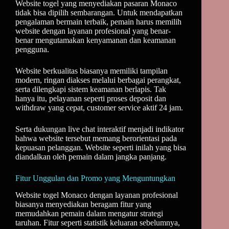
Website togel yang menyediakan pasaran Monaco
tidak bisa dipilih sembarangan. Untuk mendapatkan
pengalaman bermain terbaik, pemain harus memilih
website dengan layanan profesional yang benar-
benar mengutamakan kenyamanan dan keamanan
pengguna.
Website berkualitas biasanya memiliki tampilan
modern, ringan diakses melalui berbagai perangkat,
serta dilengkapi sistem keamanan berlapis. Tak
hanya itu, pelayanan seperti proses deposit dan
withdraw yang cepat, customer service aktif 24 jam.
Serta dukungan live chat interaktif menjadi indikator
bahwa website tersebut memang berorientasi pada
kepuasan pelanggan. Website seperti inilah yang bisa
diandalkan oleh pemain dalam jangka panjang.
Fitur Unggulan dan Promo yang Menguntungkan
Website togel Monaco dengan layanan profesional
biasanya menyediakan beragam fitur yang
memudahkan pemain dalam mengatur strategi
taruhan. Fitur seperti statistik keluaran sebelumnya,