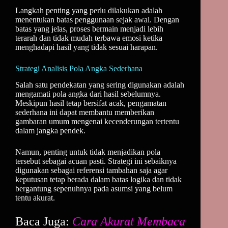
Langkah penting yang perlu dilakukan adalah
menentukan batas penggunaan sejak awal. Dengan
batas yang jelas, proses bermain menjadi lebih
terarah dan tidak mudah terbawa emosi ketika
menghadapi hasil yang tidak sesuai harapan.
Strategi Analisis Pola Angka Sederhana
Salah satu pendekatan yang sering digunakan adalah
mengamati pola angka dari hasil sebelumnya.
Meskipun hasil tetap bersifat acak, pengamatan
sederhana ini dapat membantu memberikan
gambaran umum mengenai kecenderungan tertentu
dalam jangka pendek.
Namun, penting untuk tidak menjadikan pola
tersebut sebagai acuan pasti. Strategi ini sebaiknya
digunakan sebagai referensi tambahan saja agar
keputusan tetap berada dalam batas logika dan tidak
bergantung sepenuhnya pada asumsi yang belum
tentu akurat.
Baca Juga:
Cara Akurat Membaca