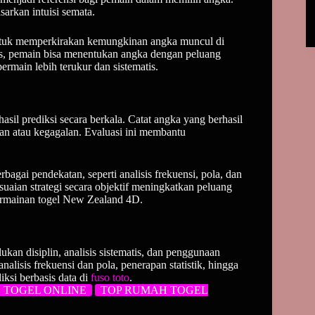
arkan intuisi semata.
n untuk memperkirakan kemungkinan angka muncul di
s, pemain bisa menentukan angka dengan peluang
bermain lebih terukur dan sistematis.
sil prediksi secara berkala. Catat angka yang berhasil
ilan atau kegagalan. Evaluasi ini membantu
bagai pendekatan, seperti analisis frekuensi, pola, dan
uaian strategi secara objektif meningkatkan peluang
ermainan togel New Zealand 4D.
an disiplin, analisis sistematis, dan penggunaan
analisis frekuensi dan pola, penerapan statistik, hingga
ksi berbasis data di
fuso toto
.
TOGEL ONLINE
TOP RUMAH TOGEL