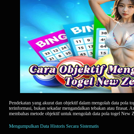
Pendekatan yang akurat dan objektif dalam mengolah data pola 
terinformasi, bukan sekadar mengandalkan tebakan atau firasat. Ar
membahas metode objektif untuk mengolah data pola togel New Ze
Mengumpulkan Data Historis Secara Sistematis