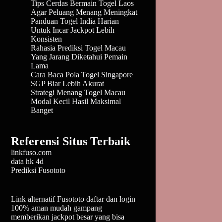
Tips Cerdas Bermain Togel Laos
Agar Peluang Menang Meningkat
Panduan Togel India Harian
Untuk Incar Jackpot Lebih
Konsisten
Rahasia Prediksi Togel Macau
Yang Jarang Diketahui Pemain
Lama
Cara Baca Pola Togel Singapore
SGP Biar Lebih Akurat
Strategi Menang Togel Macau
Modal Kecil Hasil Maksimal
Banget
Referensi Situs Terbaik
linkfuso.com
data hk 4d
Prediksi Fusototo
Link alternatif
Fusototo
daftar dan login
100% aman mudah gampang
memberikan jackpot besar yang bisa