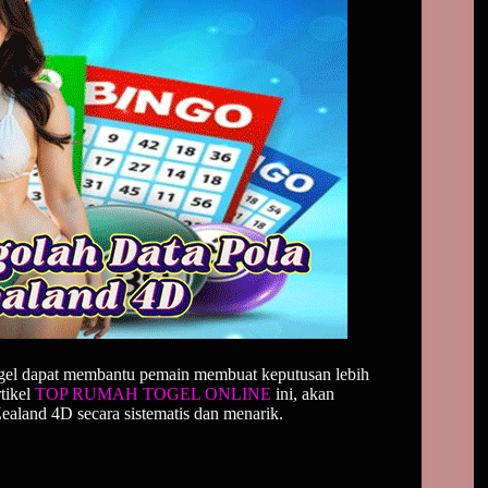
togel dapat membantu pemain membuat keputusan lebih
tikel
TOP RUMAH TOGEL ONLINE
ini, akan
aland 4D secara sistematis dan menarik.