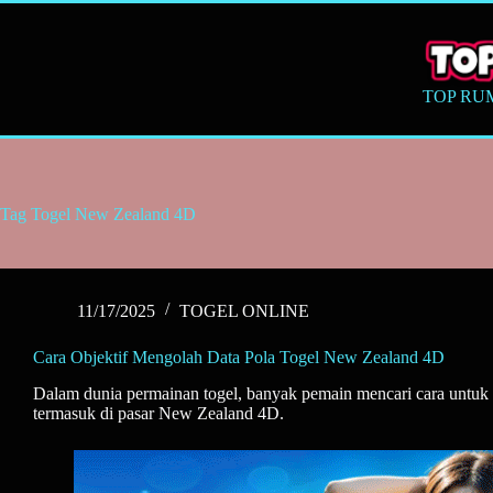
Skip
to
content
TOP RU
Tag
Togel New Zealand 4D
11/17/2025
TOGEL ONLINE
Cara Objektif Mengolah Data Pola Togel New Zealand 4D
Dalam dunia permainan togel, banyak pemain mencari cara untu
termasuk di pasar New Zealand 4D.