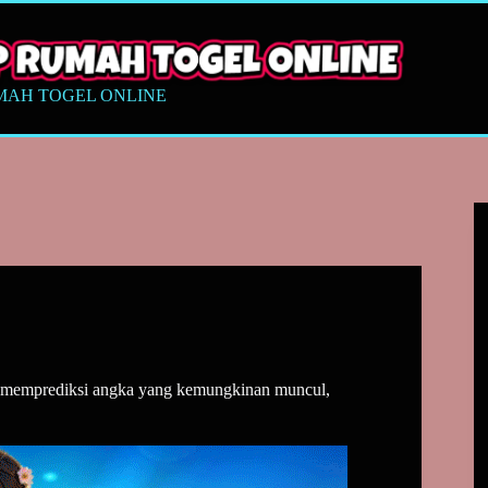
MAH TOGEL ONLINE
k memprediksi angka yang kemungkinan muncul,