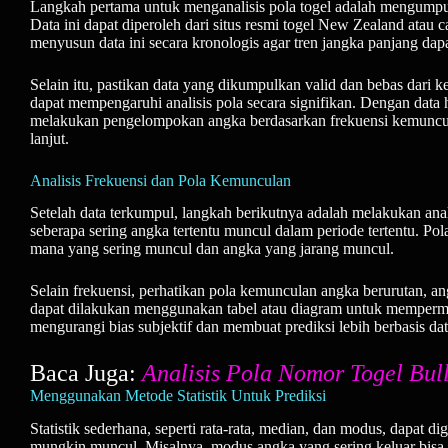
Langkah pertama untuk menganalisis pola togel adalah mengumpul
Data ini dapat diperoleh dari situs resmi togel New Zealand atau 
menyusun data ini secara kronologis agar tren jangka panjang dapat
Selain itu, pastikan data yang dikumpulkan valid dan bebas dari 
dapat mempengaruhi analisis pola secara signifikan. Dengan data 
melakukan pengelompokan angka berdasarkan frekuensi kemunculan 
lanjut.
Analisis Frekuensi dan Pola Kemunculan
Setelah data terkumpul, langkah berikutnya adalah melakukan anal
seberapa sering angka tertentu muncul dalam periode tertentu. P
mana yang sering muncul dan angka yang jarang muncul.
Selain frekuensi, perhatikan pola kemunculan angka berurutan, angk
dapat dilakukan menggunakan tabel atau diagram untuk mempermud
mengurangi bias subjektif dan membuat prediksi lebih berbasis da
Baca Juga:
Analisis Pola Nomor Togel Bul
Menggunakan Metode Statistik Untuk Prediksi
Statistik sederhana, seperti rata-rata, median, dan modus, dapat 
mungkin muncul. Misalnya, modus angka yang sering keluar bisa 