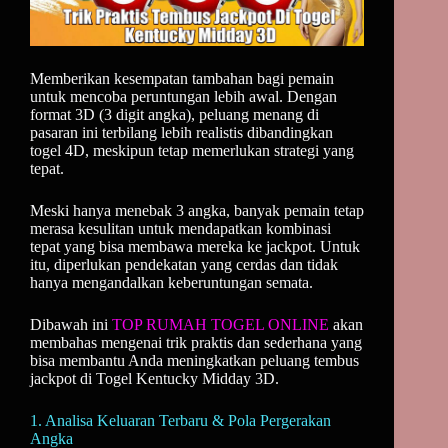
Memberikan kesempatan tambahan bagi pemain
untuk mencoba peruntungan lebih awal. Dengan
format 3D (3 digit angka), peluang menang di
pasaran ini terbilang lebih realistis dibandingkan
togel 4D, meskipun tetap memerlukan strategi yang
tepat.
Meski hanya menebak 3 angka, banyak pemain tetap
merasa kesulitan untuk mendapatkan kombinasi
tepat yang bisa membawa mereka ke jackpot. Untuk
itu, diperlukan pendekatan yang cerdas dan tidak
hanya mengandalkan keberuntungan semata.
Dibawah ini
TOP RUMAH TOGEL ONLINE
akan
membahas mengenai trik praktis dan sederhana yang
bisa membantu Anda meningkatkan peluang tembus
jackpot di Togel Kentucky Midday 3D.
1. Analisa Keluaran Terbaru & Pola Pergerakan
Angka