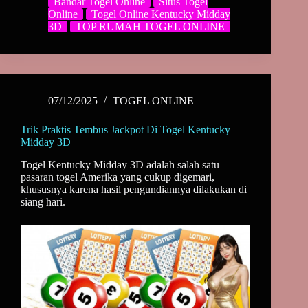
Bandar Togel Online
Situs Togel
Online
Togel Online Kentucky Midday
3D
TOP RUMAH TOGEL ONLINE
07/12/2025
TOGEL ONLINE
Trik Praktis Tembus Jackpot Di Togel Kentucky
Midday 3D
Togel Kentucky Midday 3D adalah salah satu
pasaran togel Amerika yang cukup digemari,
khususnya karena hasil pengundiannya dilakukan di
siang hari.