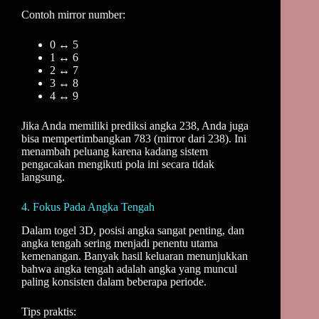
Contoh mirror number:
0 ↔ 5
1 ↔ 6
2 ↔ 7
3 ↔ 8
4 ↔ 9
Jika Anda memiliki prediksi angka 238, Anda juga
bisa mempertimbangkan 783 (mirror dari 238). Ini
menambah peluang karena kadang sistem
pengacakan mengikuti pola ini secara tidak
langsung.
4. Fokus Pada Angka Tengah
Dalam togel 3D, posisi angka sangat penting, dan
angka tengah sering menjadi penentu utama
kemenangan. Banyak hasil keluaran menunjukkan
bahwa angka tengah adalah angka yang muncul
paling konsisten dalam beberapa periode.
Tips praktis: