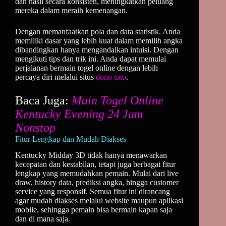
dan hasil secara konsisten, meningkatkan peluang
mereka dalam meraih kemenangan.
Dengan memanfaatkan pola dan data statistik. Anda
memiliki dasar yang lebih kuat dalam memilih angka
dibandingkan hanya mengandalkan intuisi. Dengan
mengikuti tips dan trik ini. Anda dapat memulai
perjalanan bermain togel online dengan lebih
percaya diri melalui situs
dono toto
.
Baca Juga:
Main Togel Online
Kentucky Evening 24 Jam
Nonstop
Fitur Lengkap dan Mudah Diakses
Kentucky Midday 3D tidak hanya menawarkan
kecepatan dan kestabilan, tetapi juga berbagai fitur
lengkap yang memudahkan pemain. Mulai dari live
draw, history data, prediksi angka, hingga customer
service yang responsif. Semua fitur ini dirancang
agar mudah diakses melalui website maupun aplikasi
mobile, sehingga pemain bisa bermain kapan saja
dan di mana saja.