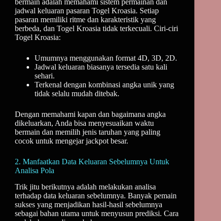
bermain adalah memahami sistem permainan dan
jadwal keluaran pasaran Togel Kroasia. Setiap
pasaran memiliki ritme dan karakteristik yang
berbeda, dan Togel Kroasia tidak terkecuali. Ciri-ciri
Togel Kroasia:
Umumnya menggunakan format 4D, 3D, 2D.
Jadwal keluaran biasanya tersedia satu kali
sehari.
Terkenal dengan kombinasi angka unik yang
tidak selalu mudah ditebak.
Dengan memahami kapan dan bagaimana angka
dikeluarkan, Anda bisa menyesuaikan waktu
bermain dan memilih jenis taruhan yang paling
cocok untuk mengejar jackpot besar.
2. Manfaatkan Data Keluaran Sebelumnya Untuk
Analisa Pola
Trik jitu berikutnya adalah melakukan analisa
terhadap data keluaran sebelumnya. Banyak pemain
sukses yang menjadikan hasil-hasil sebelumnya
sebagai bahan utama untuk menyusun prediksi. Cara