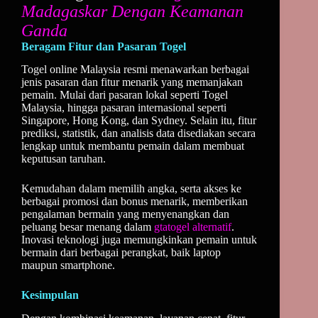
Madagaskar Dengan Keamanan
Ganda
Beragam Fitur dan Pasaran Togel
Togel online Malaysia resmi menawarkan berbagai
jenis pasaran dan fitur menarik yang memanjakan
pemain. Mulai dari pasaran lokal seperti Togel
Malaysia, hingga pasaran internasional seperti
Singapore, Hong Kong, dan Sydney. Selain itu, fitur
prediksi, statistik, dan analisis data disediakan secara
lengkap untuk membantu pemain dalam membuat
keputusan taruhan.
Kemudahan dalam memilih angka, serta akses ke
berbagai promosi dan bonus menarik, memberikan
pengalaman bermain yang menyenangkan dan
peluang besar menang dalam
gtatogel alternatif
.
Inovasi teknologi juga memungkinkan pemain untuk
bermain dari berbagai perangkat, baik laptop
maupun smartphone.
Kesimpulan