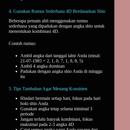
4. Gunakan Rumus Sederhana 4D Berdasarkan Shio
Beberapa pemain ahli menggunakan rumus
sederhana yang dipadukan dengan angka shio untuk
menentukan kombinasi 4D.
Contoh rumus:
Ambil angka dari tanggal lahir Anda (misal:
21-07-1985 = 2, 1, 0, 7, 1, 9, 8, 5)
Ambil 4 angka dominan
Padukan dengan angka shio Anda di minggu
itu
5. Tips Tambahan Agar Menang Konsisten
Hindari bermain setiap hari, fokus pada hari
hoki shio Anda
Gunakan angka tetap selama minimal 3
periode
Jangan terlalu banyak kombinasi, fokus
maksimal pada 2-3 angka 4D
Catat semua angka yang Anda pasang dan