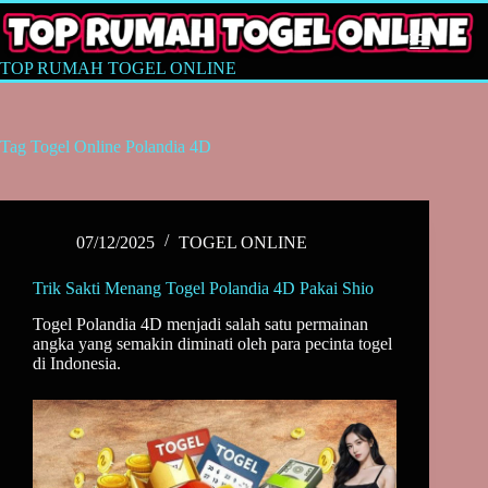
Skip
to
content
TOP RUMAH TOGEL ONLINE
Tag
Togel Online Polandia 4D
07/12/2025
TOGEL ONLINE
Trik Sakti Menang Togel Polandia 4D Pakai Shio
Togel Polandia 4D menjadi salah satu permainan
angka yang semakin diminati oleh para pecinta togel
di Indonesia.