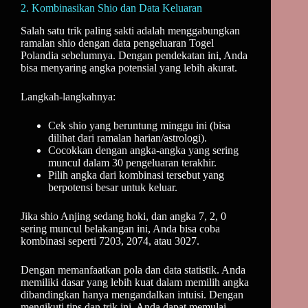
2. Kombinasikan Shio dan Data Keluaran
Salah satu trik paling sakti adalah menggabungkan
ramalan shio dengan data pengeluaran Togel
Polandia sebelumnya. Dengan pendekatan ini, Anda
bisa menyaring angka potensial yang lebih akurat.
Langkah-langkahnya:
Cek shio yang beruntung minggu ini (bisa
dilihat dari ramalan harian/astrologi).
Cocokkan dengan angka-angka yang sering
muncul dalam 30 pengeluaran terakhir.
Pilih angka dari kombinasi tersebut yang
berpotensi besar untuk keluar.
Jika shio Anjing sedang hoki, dan angka 7, 2, 0
sering muncul belakangan ini, Anda bisa coba
kombinasi seperti 7203, 2074, atau 3027.
Dengan memanfaatkan pola dan data statistik. Anda
memiliki dasar yang lebih kuat dalam memilih angka
dibandingkan hanya mengandalkan intuisi. Dengan
mengikuti tips dan trik ini. Anda dapat memulai