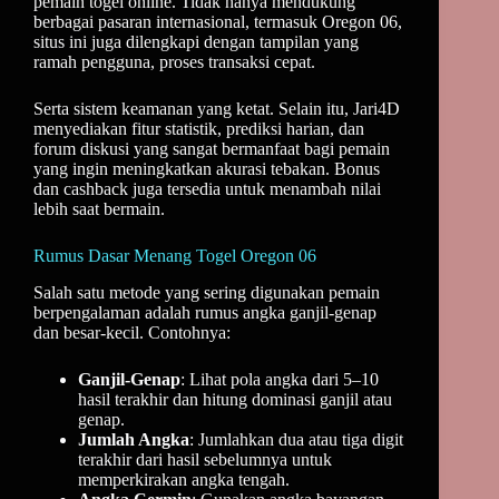
pemain togel online. Tidak hanya mendukung
berbagai pasaran internasional, termasuk Oregon 06,
situs ini juga dilengkapi dengan tampilan yang
ramah pengguna, proses transaksi cepat.
Serta sistem keamanan yang ketat. Selain itu, Jari4D
menyediakan fitur statistik, prediksi harian, dan
forum diskusi yang sangat bermanfaat bagi pemain
yang ingin meningkatkan akurasi tebakan. Bonus
dan cashback juga tersedia untuk menambah nilai
lebih saat bermain.
Rumus Dasar Menang Togel Oregon 06
Salah satu metode yang sering digunakan pemain
berpengalaman adalah rumus angka ganjil-genap
dan besar-kecil. Contohnya:
Ganjil-Genap
: Lihat pola angka dari 5–10
hasil terakhir dan hitung dominasi ganjil atau
genap.
Jumlah Angka
: Jumlahkan dua atau tiga digit
terakhir dari hasil sebelumnya untuk
memperkirakan angka tengah.