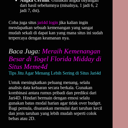
Angka Cermin
: Gunakan angka bayangan
dari hasil sebelumnya (misalnya, 1 jadi 6, 2
jadi 7, dst).
Coba juga situs
jari4d login
jika kalian ingin
mendapatkan sebuah kemenangan yang sangat
mudah sekali di dapat kan yang mana situs ini sudah
terpercaya dengan keamanan nya.
Baca Juga:
Meraih Kemenangan
Besar di Togel Florida Midday di
Situs Meme4d
Tips Jitu Agar Menang Lebih Sering di Situs Jari4d
Untuk meningkatkan peluang menang, selalu
analisis data keluaran secara berkala. Gunakan
kombinasi antara rumus pribadi dan prediksi dari
Jari4D. Hindari bermain dengan emosi selalu
gunakan batas modal harian agar tidak over budget.
Bagi pemula, disarankan memulai dari taruhan kecil
dan jenis taruhan yang lebih mudah seperti colok
bebas atau 2D.