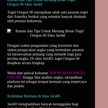
Oregon 06 Situs Jari4d
Togel Oregon 06 merupakan salah satu pasaran togel
dari Amerika Serikat yang semakin banyak diminati
oleh pemain Indonesia.
Dengan waktu pengundian yang konsisten dan
sistem pengacakan angka yang terstruktur, pasaran
ini menawarkan peluang yang menarik bagi para
pecinta angka. Di situs Jari4D, togel Oregon 06
disajikan secara lengkap.
Mulai dari jadwal keluaran
TOP RUMAH TOGEL
ONLINE
hingga fitur analisis angka, menjadikan
platform ini sebagai tempat bermain yang terpercaya
dan praktis.
Kelebihan Bermain di Situs Jari4D
Jari4D menghadirkan banyak keunggulan bagi