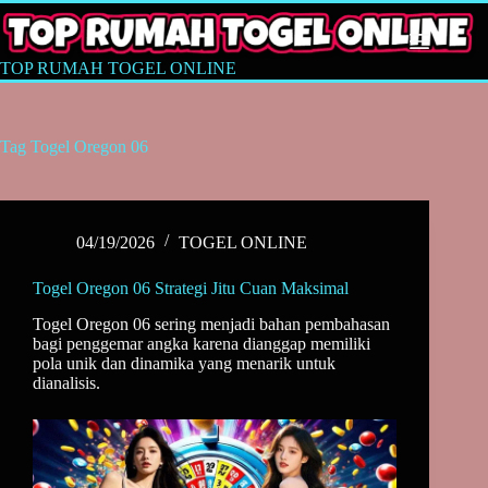
Skip
to
content
TOP RUMAH TOGEL ONLINE
Tag
Togel Oregon 06
04/19/2026
TOGEL ONLINE
Togel Oregon 06 Strategi Jitu Cuan Maksimal
Togel Oregon 06 sering menjadi bahan pembahasan
bagi penggemar angka karena dianggap memiliki
pola unik dan dinamika yang menarik untuk
dianalisis.