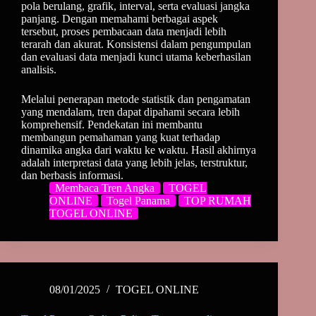
pola berulang, grafik, interval, serta evaluasi jangka
panjang. Dengan memahami berbagai aspek
tersebut, proses pembacaan data menjadi lebih
terarah dan akurat. Konsistensi dalam pengumpulan
dan evaluasi data menjadi kunci utama keberhasilan
analisis.
Melalui penerapan metode statistik dan pengamatan
yang mendalam, tren dapat dipahami secara lebih
komprehensif. Pendekatan ini membantu
membangun pemahaman yang kuat terhadap
dinamika angka dari waktu ke waktu. Hasil akhirnya
adalah interpretasi data yang lebih jelas, terstruktur,
dan berbasis informasi.
Membaca Tren Angka
TOGEL
ONLINE
Togel Panama
TOP RUMAH
TOGEL ONLINE
08/01/2025
TOGEL ONLINE