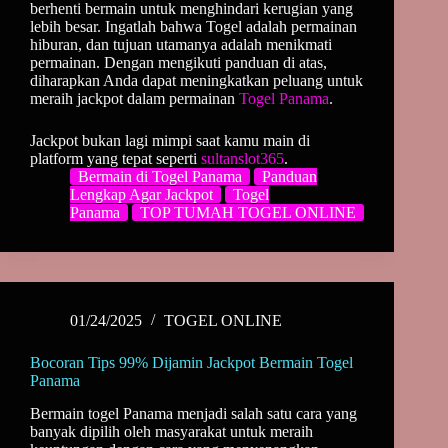
berhenti bermain untuk menghindari kerugian yang
lebih besar. Ingatlah bahwa Togel adalah permainan
hiburan, dan tujuan utamanya adalah menikmati
permainan. Dengan mengikuti panduan di atas,
diharapkan Anda dapat meningkatkan peluang untuk
meraih jackpot dalam permainan
Togel Panama
.
Jackpot bukan lagi mimpi saat kamu main di
platform yang tepat seperti
sultanslot365
.
Bermain di Togel Panama
Panduan
Lengkap Agar Jackpot
Togel
Panama
TOP TUMAH TOGEL ONLINE
01/24/2025
TOGEL ONLINE
Bocoran Tips 99% Dijamin Jackpot Bermain Togel
Panama
Bermain togel Panama menjadi salah satu cara yang
banyak dipilih oleh masyarakat untuk meraih