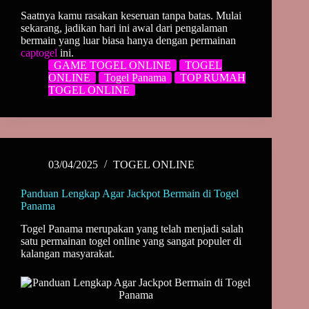
Saatnya kamu rasakan keseruan tanpa batas. Mulai
sekarang, jadikan hari ini awal dari pengalaman
bermain yang luar biasa hanya dengan permainan
captogel
ini.
GAME TOGEL ONLINE
TOGEL
ONLINE
Togel Panama
TOP RUMAH
TOGEL ONLINE
03/04/2025
TOGEL ONLINE
Panduan Lengkap Agar Jackpot Bermain di Togel
Panama
Togel Panama merupakan yang telah menjadi salah
satu permainan togel online yang sangat populer di
kalangan masyarakat.