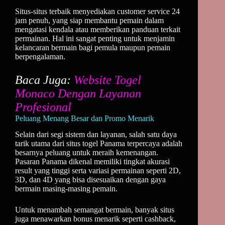
Situs-situs terbaik menyediakan customer service 24
jam penuh, yang siap membantu pemain dalam
mengatasi kendala atau memberikan panduan terkait
permainan. Hal ini sangat penting untuk menjamin
kelancaran bermain bagi pemula maupun pemain
berpengalaman.
Baca Juga:
Website Togel
Monaco Dengan Layanan
Profesional
Peluang Menang Besar dan Promo Menarik
Selain dari segi sistem dan layanan, salah satu daya
tarik utama dari situs togel Panama terpercaya adalah
besarnya peluang untuk meraih kemenangan.
Pasaran Panama dikenal memiliki tingkat akurasi
result yang tinggi serta variasi permainan seperti 2D,
3D, dan 4D yang bisa disesuaikan dengan gaya
bermain masing-masing pemain.
Untuk menambah semangat bermain, banyak situs
juga menawarkan bonus menarik seperti cashback,