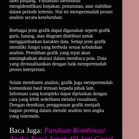
tabel panjang. Visualisasi membantu
mengidentifikasi lonjakan, penurunan, atau stabilitas
dalam periode tertentu. Hal ini mempermudah proses
analisis secara keseluruhan.
Berbagai jenis grafik dapat digunakan seperti grafik
garis, batang, atau diagram distribusi untuk
menggambarkan karakter data. Setiap jenis grafik
memiliki fungsi yang berbeda sesuai kebutuhan
analisis. Pemilihan grafik yang tepat akan
meningkatkan akurasi dalam membaca pola. Data
yang divisualisasikan dengan baik mempermudah
proses interpretasi.
Selain membantu analisis, grafik juga mempermudah
komunikasi hasil temuan kepada pihak lain.
Informasi yang kompleks dapat dijelaskan dengan
cara yang lebih sederhana melalui visualisasi.
Dengan demikian, penggunaan grafik menjadi
bagian penting dalam metode analisis tren angka
yang sistematis.
Baca Juga:
Panduan Kombinasi
Angka Togel Japan 4D Anti Gagal