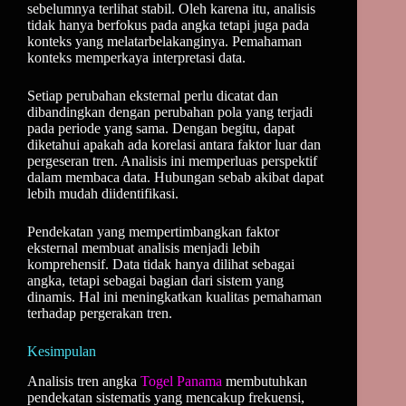
sebelumnya terlihat stabil. Oleh karena itu, analisis
tidak hanya berfokus pada angka tetapi juga pada
konteks yang melatarbelakanginya. Pemahaman
konteks memperkaya interpretasi data.
Setiap perubahan eksternal perlu dicatat dan
dibandingkan dengan perubahan pola yang terjadi
pada periode yang sama. Dengan begitu, dapat
diketahui apakah ada korelasi antara faktor luar dan
pergeseran tren. Analisis ini memperluas perspektif
dalam membaca data. Hubungan sebab akibat dapat
lebih mudah diidentifikasi.
Pendekatan yang mempertimbangkan faktor
eksternal membuat analisis menjadi lebih
komprehensif. Data tidak hanya dilihat sebagai
angka, tetapi sebagai bagian dari sistem yang
dinamis. Hal ini meningkatkan kualitas pemahaman
terhadap pergerakan tren.
Kesimpulan
Analisis tren angka
Togel Panama
membutuhkan
pendekatan sistematis yang mencakup frekuensi,