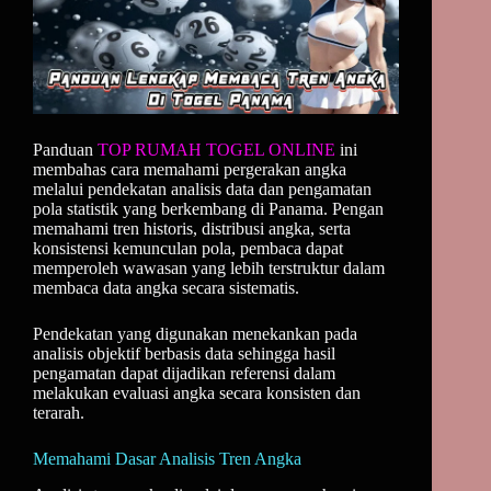
Panduan
TOP RUMAH TOGEL ONLINE
ini
membahas cara memahami pergerakan angka
melalui pendekatan analisis data dan pengamatan
pola statistik yang berkembang di Panama. Pengan
memahami tren historis, distribusi angka, serta
konsistensi kemunculan pola, pembaca dapat
memperoleh wawasan yang lebih terstruktur dalam
membaca data angka secara sistematis.
Pendekatan yang digunakan menekankan pada
analisis objektif berbasis data sehingga hasil
pengamatan dapat dijadikan referensi dalam
melakukan evaluasi angka secara konsisten dan
terarah.
Memahami Dasar Analisis Tren Angka