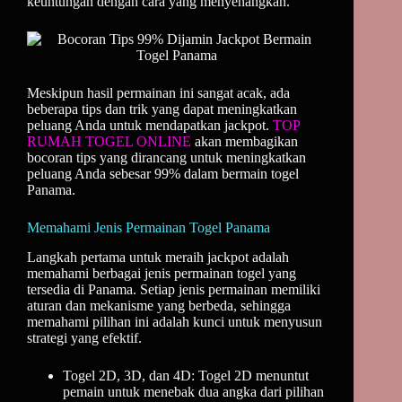
keuntungan dengan cara yang menyenangkan.
Meskipun hasil permainan ini sangat acak, ada
beberapa tips dan trik yang dapat meningkatkan
peluang Anda untuk mendapatkan jackpot.
TOP
RUMAH TOGEL ONLINE
akan membagikan
bocoran tips yang dirancang untuk meningkatkan
peluang Anda sebesar 99% dalam bermain togel
Panama.
Memahami Jenis Permainan Togel Panama
Langkah pertama untuk meraih jackpot adalah
memahami berbagai jenis permainan togel yang
tersedia di Panama. Setiap jenis permainan memiliki
aturan dan mekanisme yang berbeda, sehingga
memahami pilihan ini adalah kunci untuk menyusun
strategi yang efektif.
Togel 2D, 3D, dan 4D: Togel 2D menuntut
pemain untuk menebak dua angka dari pilihan