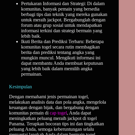
Pertukaran Informasi dan Strategi: Di dalam
komunitas, banyak pemain yang bersedia
berbagi tips dan teknik yang mereka gunakan
untuk meraih jackpot. Bergabunglah dengan
forum atau grup sosial untuk mendapatkan
informasi terkini dan strategi bermain yang
lebih baik.
Ikuti Berita dan Prediksi Terbaru: Beberapa
komunitas togel secara rutin membagikan
berita dan prediksi tentang angka yang
mungkin muncul. Mengikuti informasi ini
dapat membantu Anda membuat keputusan
yang lebih baik dalam memilih angka
permainan.
Kesimpulan
​Dengan memahami jenis permainan togel,
melakukan analisis data dan pola angka, mengelola
keuangan dengan bijak, dan bergabung dengan
komunitas pemain di
cap togel
, Anda dapat
meningkatkan peluang meraih jackpot di togel
Panama.​ Terapkan bocoran tips ini dan tingkatkan
peluang Anda, semoga keberuntungan selalu
menyertai langkah Anda dalam bermain togel.