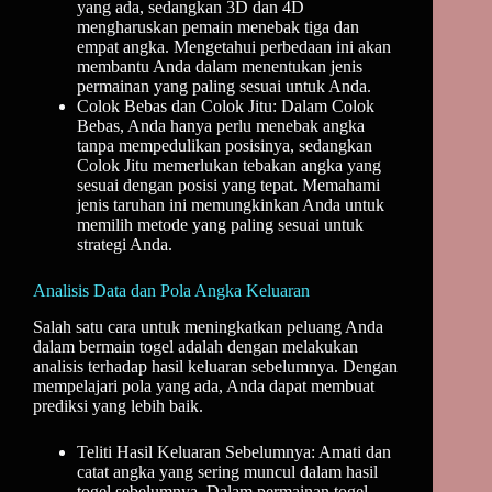
yang ada, sedangkan 3D dan 4D
mengharuskan pemain menebak tiga dan
empat angka. Mengetahui perbedaan ini akan
membantu Anda dalam menentukan jenis
permainan yang paling sesuai untuk Anda.
Colok Bebas dan Colok Jitu: Dalam Colok
Bebas, Anda hanya perlu menebak angka
tanpa mempedulikan posisinya, sedangkan
Colok Jitu memerlukan tebakan angka yang
sesuai dengan posisi yang tepat. Memahami
jenis taruhan ini memungkinkan Anda untuk
memilih metode yang paling sesuai untuk
strategi Anda.
Analisis Data dan Pola Angka Keluaran
Salah satu cara untuk meningkatkan peluang Anda
dalam bermain togel adalah dengan melakukan
analisis terhadap hasil keluaran sebelumnya. Dengan
mempelajari pola yang ada, Anda dapat membuat
prediksi yang lebih baik.
Teliti Hasil Keluaran Sebelumnya: Amati dan
catat angka yang sering muncul dalam hasil
togel sebelumnya. Dalam permainan togel,