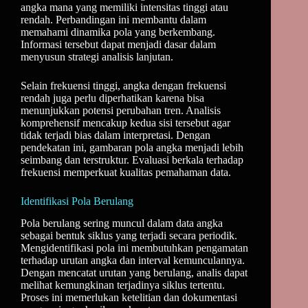
angka mana yang memiliki intensitas tinggi atau
rendah. Perbandingan ini membantu dalam
memahami dinamika pola yang berkembang.
Informasi tersebut dapat menjadi dasar dalam
menyusun strategi analisis lanjutan.
Selain frekuensi tinggi, angka dengan frekuensi
rendah juga perlu diperhatikan karena bisa
menunjukkan potensi perubahan tren. Analisis
komprehensif mencakup kedua sisi tersebut agar
tidak terjadi bias dalam interpretasi. Dengan
pendekatan ini, gambaran pola angka menjadi lebih
seimbang dan terstruktur. Evaluasi berkala terhadap
frekuensi memperkuat kualitas pemahaman data.
Identifikasi Pola Berulang
Pola berulang sering muncul dalam data angka
sebagai bentuk siklus yang terjadi secara periodik.
Mengidentifikasi pola ini membutuhkan pengamatan
terhadap urutan angka dan interval kemunculannya.
Dengan mencatat urutan yang berulang, analis dapat
melihat kemungkinan terjadinya siklus tertentu.
Proses ini memerlukan ketelitian dan dokumentasi