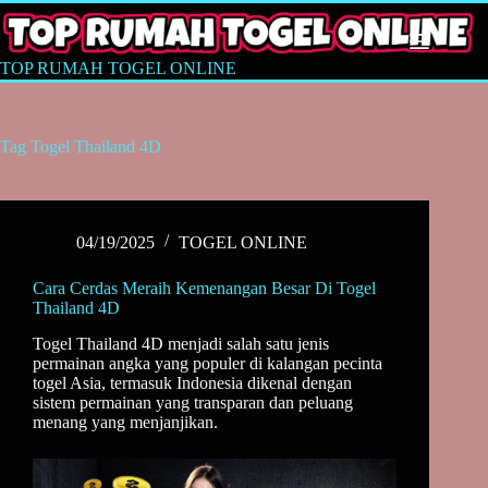
Skip
to
content
TOP RUMAH TOGEL ONLINE
Tag
Togel Thailand 4D
04/19/2025
TOGEL ONLINE
Cara Cerdas Meraih Kemenangan Besar Di Togel
Thailand 4D
Togel Thailand 4D menjadi salah satu jenis
permainan angka yang populer di kalangan pecinta
togel Asia, termasuk Indonesia dikenal dengan
sistem permainan yang transparan dan peluang
menang yang menjanjikan.