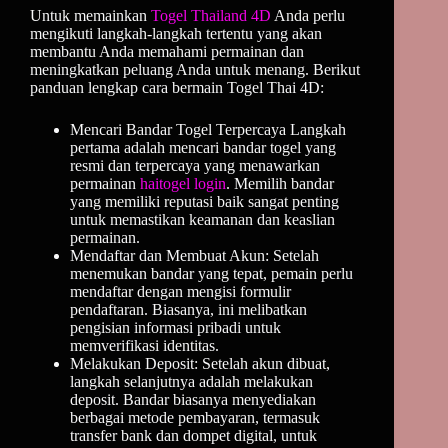
Untuk memainkan
Togel Thailand 4D
Anda perlu
mengikuti langkah-langkah tertentu yang akan
membantu Anda memahami permainan dan
meningkatkan peluang Anda untuk menang. Berikut
panduan lengkap cara bermain Togel Thai 4D:
Mencari Bandar Togel Terpercaya Langkah
pertama adalah mencari bandar togel yang
resmi dan terpercaya yang menawarkan
permainan
haitogel login
. Memilih bandar
yang memiliki reputasi baik sangat penting
untuk memastikan keamanan dan keaslian
permainan.
Mendaftar dan Membuat Akun: Setelah
menemukan bandar yang tepat, pemain perlu
mendaftar dengan mengisi formulir
pendaftaran. Biasanya, ini melibatkan
pengisian informasi pribadi untuk
memverifikasi identitas.
Melakukan Deposit: Setelah akun dibuat,
langkah selanjutnya adalah melakukan
deposit. Bandar biasanya menyediakan
berbagai metode pembayaran, termasuk
transfer bank dan dompet digital, untuk