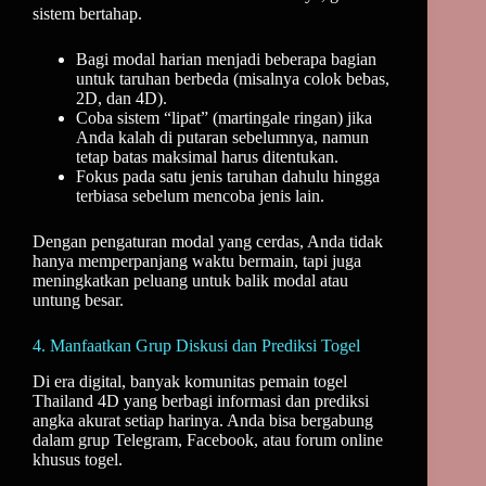
sistem bertahap.
Bagi modal harian menjadi beberapa bagian
untuk taruhan berbeda (misalnya colok bebas,
2D, dan 4D).
Coba sistem “lipat” (martingale ringan) jika
Anda kalah di putaran sebelumnya, namun
tetap batas maksimal harus ditentukan.
Fokus pada satu jenis taruhan dahulu hingga
terbiasa sebelum mencoba jenis lain.
Dengan pengaturan modal yang cerdas, Anda tidak
hanya memperpanjang waktu bermain, tapi juga
meningkatkan peluang untuk balik modal atau
untung besar.
4. Manfaatkan Grup Diskusi dan Prediksi Togel
Di era digital, banyak komunitas pemain togel
Thailand 4D yang berbagi informasi dan prediksi
angka akurat setiap harinya. Anda bisa bergabung
dalam grup Telegram, Facebook, atau forum online
khusus togel.