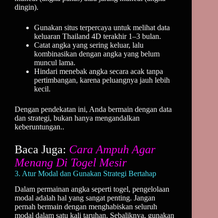
dingin).
Gunakan situs terpercaya untuk melihat data
keluaran Thailand 4D terakhir 1–3 bulan.
Catat angka yang sering keluar, lalu
kombinasikan dengan angka yang belum
muncul lama.
Hindari menebak angka secara acak tanpa
pertimbangan, karena peluangnya jauh lebih
kecil.
Dengan pendekatan ini, Anda bermain dengan data
dan strategi, bukan hanya mengandalkan
keberuntungan..
Baca Juga:
Cara Ampuh Agar
Menang Di Togel Mesir
3. Atur Modal dan Gunakan Strategi Bertahap
Dalam permainan angka seperti togel, pengelolaan
modal adalah hal yang sangat penting. Jangan
pernah bermain dengan menghabiskan seluruh
modal dalam satu kali taruhan. Sebaliknya, gunakan