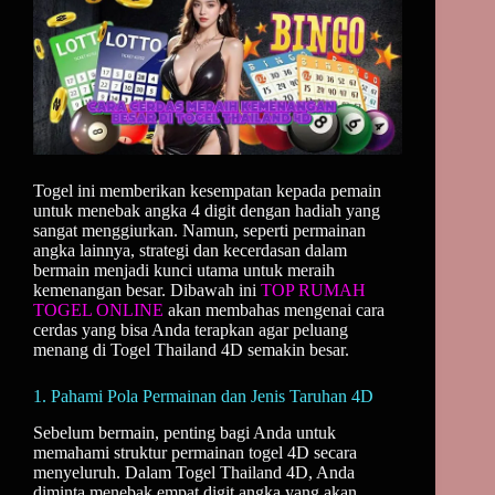
Togel ini memberikan kesempatan kepada pemain
untuk menebak angka 4 digit dengan hadiah yang
sangat menggiurkan. Namun, seperti permainan
angka lainnya, strategi dan kecerdasan dalam
bermain menjadi kunci utama untuk meraih
kemenangan besar. Dibawah ini
TOP RUMAH
TOGEL ONLINE
akan membahas mengenai cara
cerdas yang bisa Anda terapkan agar peluang
menang di Togel Thailand 4D semakin besar.
1. Pahami Pola Permainan dan Jenis Taruhan 4D
Sebelum bermain, penting bagi Anda untuk
memahami struktur permainan togel 4D secara
menyeluruh. Dalam Togel Thailand 4D, Anda
diminta menebak empat digit angka yang akan