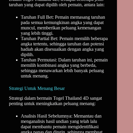
taruhan yang dapat dipilih oleh pemain, antara lain:
Taruhan Full Bet: Pemain memasang taruhan
pada semua kemungkinan angka yang dapat
muncul, memberikan peluang kemenangan
yang lebih tinggi.
Taruhan Partial Bet: Pemain memilih beberapa
angka tertentu, sehingga taruhan dan potensi
hadiah akan disesuaikan dengan angka yang
dipilih.
Taruhan Permutasi: Dalam taruhan ini, pemain
memilih kombinasi angka yang berbeda,
sehingga menawarkan lebih banyak peluang
untuk menang.
Strategi Untuk Menang Besar
Strategi dalam bermain Togel Thailand 4D sangat
penting untuk meningkatkan peluang menang:
Analisis Hasil Sebelumnya: Memantau dan
menganalisis hasil undian yang telah lalu
dapat membantu pemain mengidentifikasi
angka panas dan dingin, sehingga membuat