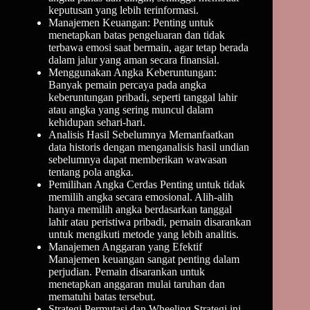
keputusan yang lebih terinformasi.
Manajemen Keuangan: Penting untuk
menetapkan batas pengeluaran dan tidak
terbawa emosi saat bermain, agar tetap berada
dalam jalur yang aman secara finansial.
Menggunakan Angka Keberuntungan:
Banyak pemain percaya pada angka
keberuntungan pribadi, seperti tanggal lahir
atau angka yang sering muncul dalam
kehidupan sehari-hari.
Analisis Hasil Sebelumnya Memanfaatkan
data historis dengan menganalisis hasil undian
sebelumnya dapat memberikan wawasan
tentang pola angka.
Pemilihan Angka Cerdas Penting untuk tidak
memilih angka secara emosional. Alih-alih
hanya memilih angka berdasarkan tanggal
lahir atau peristiwa pribadi, pemain disarankan
untuk mengikuti metode yang lebih analitis.
Manajemen Anggaran yang Efektif
Manajemen keuangan sangat penting dalam
perjudian. Pemain disarankan untuk
menetapkan anggaran mulai taruhan dan
mematuhi batas tersebut.
Strategi Permutasi dan Wheeling Strategi ini