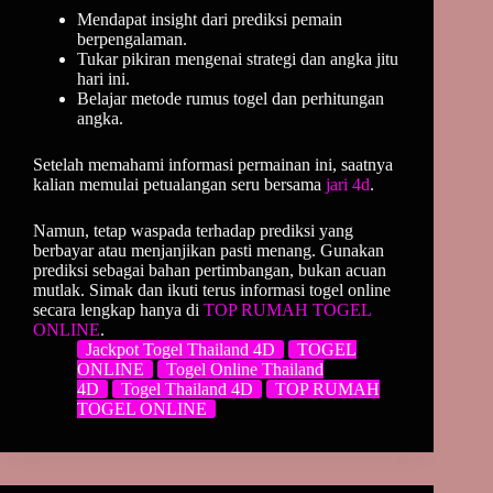
Mendapat insight dari prediksi pemain
berpengalaman.
Tukar pikiran mengenai strategi dan angka jitu
hari ini.
Belajar metode rumus togel dan perhitungan
angka.
Setelah memahami informasi permainan ini, saatnya
kalian memulai petualangan seru bersama
jari 4d
.
Namun, tetap waspada terhadap prediksi yang
berbayar atau menjanjikan pasti menang. Gunakan
prediksi sebagai bahan pertimbangan, bukan acuan
mutlak. Simak dan ikuti terus informasi togel online
secara lengkap hanya di
TOP RUMAH TOGEL
ONLINE
.
Jackpot Togel Thailand 4D
TOGEL
ONLINE
Togel Online Thailand
4D
Togel Thailand 4D
TOP RUMAH
TOGEL ONLINE