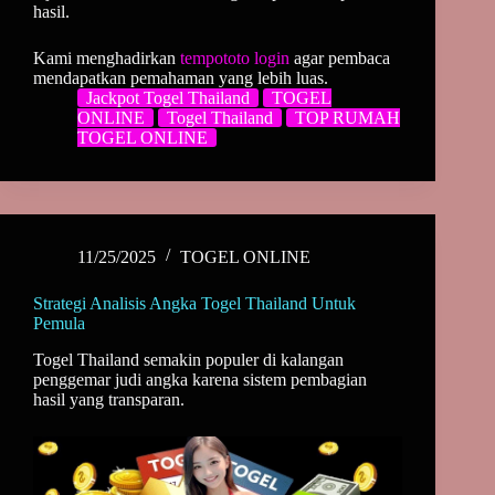
hasil.
Kami menghadirkan
tempototo login
agar pembaca
mendapatkan pemahaman yang lebih luas.
Jackpot Togel Thailand
TOGEL
ONLINE
Togel Thailand
TOP RUMAH
TOGEL ONLINE
11/25/2025
TOGEL ONLINE
Strategi Analisis Angka Togel Thailand Untuk
Pemula
Togel Thailand semakin populer di kalangan
penggemar judi angka karena sistem pembagian
hasil yang transparan.