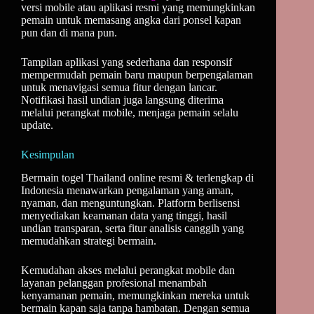
versi mobile atau aplikasi resmi yang memungkinkan
pemain untuk memasang angka dari ponsel kapan
pun dan di mana pun.
Tampilan aplikasi yang sederhana dan responsif
mempermudah pemain baru maupun berpengalaman
untuk menavigasi semua fitur dengan lancar.
Notifikasi hasil undian juga langsung diterima
melalui perangkat mobile, menjaga pemain selalu
update.
Kesimpulan
Bermain togel Thailand online resmi & terlengkap di
Indonesia menawarkan pengalaman yang aman,
nyaman, dan menguntungkan. Platform berlisensi
menyediakan keamanan data yang tinggi, hasil
undian transparan, serta fitur analisis canggih yang
memudahkan strategi bermain.
Kemudahan akses melalui perangkat mobile dan
layanan pelanggan profesional menambah
kenyamanan pemain, memungkinkan mereka untuk
bermain kapan saja tanpa hambatan. Dengan semua