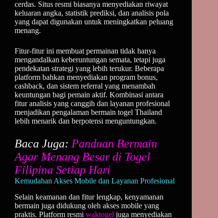
cerdas. Situs resmi biasanya menyediakan riwayat
keluaran angka, statistik prediksi, dan analisis pola
yang dapat digunakan untuk meningkatkan peluang
menang.
Fitur-fitur ini membuat permainan tidak hanya
mengandalkan keberuntungan semata, tetapi juga
pendekatan strategi yang lebih terukur. Beberapa
platform bahkan menyediakan program bonus,
cashback, dan sistem referral yang menambah
keuntungan bagi pemain aktif. Kombinasi antara
fitur analisis yang canggih dan layanan profesional
menjadikan pengalaman bermain togel Thailand
lebih menarik dan berpotensi menguntungkan.
Baca Juga:
Panduan Bermain
Agar Menang Besar di Togel
Filipina Setiap Hari
Kemudahan Akses Mobile dan Layanan Profesional
Selain keamanan dan fitur lengkap, kenyamanan
bermain juga didukung oleh akses mobile yang
praktis. Platform resmi
waktogel
juga
menyediakan