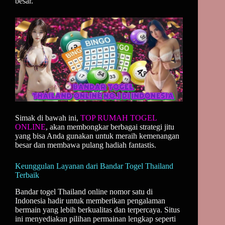
besar.
Simak di bawah ini,
TOP RUMAH TOGEL
ONLINE
, akan membongkar berbagai strategi jitu
yang bisa Anda gunakan untuk meraih kemenangan
besar dan membawa pulang hadiah fantastis.
Keunggulan Layanan dari Bandar Togel Thailand
Terbaik
Bandar togel Thailand online nomor satu di
Indonesia hadir untuk memberikan pengalaman
bermain yang lebih berkualitas dan terpercaya. Situs
ini menyediakan pilihan permainan lengkap seperti