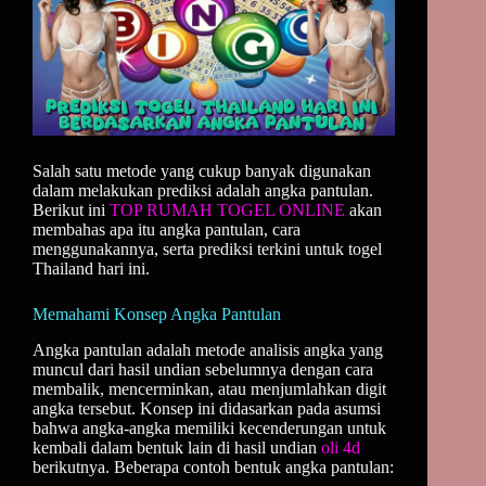
Salah satu metode yang cukup banyak digunakan
dalam melakukan prediksi adalah angka pantulan.
Berikut ini
TOP RUMAH TOGEL ONLINE
akan
membahas apa itu angka pantulan, cara
menggunakannya, serta prediksi terkini untuk togel
Thailand hari ini.
Memahami Konsep Angka Pantulan
Angka pantulan adalah metode analisis angka yang
muncul dari hasil undian sebelumnya dengan cara
membalik, mencerminkan, atau menjumlahkan digit
angka tersebut. Konsep ini didasarkan pada asumsi
bahwa angka-angka memiliki kecenderungan untuk
kembali dalam bentuk lain di hasil undian
oli 4d
berikutnya. Beberapa contoh bentuk angka pantulan: