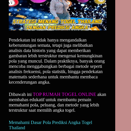
Pendekatan ini tidak hanya mengandalkan
keberuntungan semata, tetapi juga melibatkan
analisis data historis yang dapat memberikan
gambaran lebih terstruktur mengenai kemungkinan
pola yang muncul. Dalam praktiknya, banyak orang
mencoba menggabungkan berbagai metode seperti
analisis frekuensi, pola statistik, hingga pendekatan
matematis sederhana untuk membantu membaca
kecenderungan angka.
Dibawah ini
TOP RUMAH TOGEL ONLINE
akan
membahas edukatif untuk membantu pemain
memahami pola, peluang, dan metode yang lebih
terstruktur saat memilih angka togel.
Memahami Dasar Pola Prediksi Angka Togel
Thailand