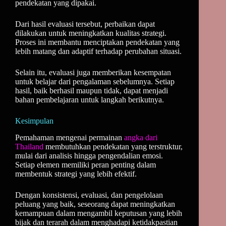
pendekatan yang dipakai.
Dari hasil evaluasi tersebut, perbaikan dapat
dilakukan untuk meningkatkan kualitas strategi.
Proses ini membantu menciptakan pendekatan yang
lebih matang dan adaptif terhadap perubahan situasi.
Selain itu, evaluasi juga memberikan kesempatan
untuk belajar dari pengalaman sebelumnya. Setiap
hasil, baik berhasil maupun tidak, dapat menjadi
bahan pembelajaran untuk langkah berikutnya.
Kesimpulan
Pemahaman mengenai permainan
angka dari
Thailand
membutuhkan pendekatan yang terstruktur,
mulai dari analisis hingga pengendalian emosi.
Setiap elemen memiliki peran penting dalam
membentuk strategi yang lebih efektif.
Dengan konsistensi, evaluasi, dan pengelolaan
peluang yang baik, seseorang dapat meningkatkan
kemampuan dalam mengambil keputusan yang lebih
bijak dan terarah dalam menghadapi ketidakpastian