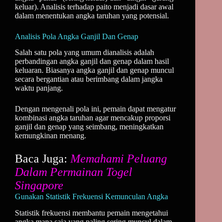
keluar). Analisis terhadap paito menjadi dasar awal
dalam menentukan angka taruhan yang potensial.
Analisis Pola Angka Ganjil Dan Genap
Salah satu pola yang umum dianalisis adalah
perbandingan angka ganjil dan genap dalam hasil
keluaran. Biasanya angka ganjil dan genap muncul
secara bergantian atau berimbang dalam jangka
waktu panjang.
Dengan mengenali pola ini, pemain dapat mengatur
kombinasi angka taruhan agar mencakup proporsi
ganjil dan genap yang seimbang, meningkatkan
kemungkinan menang.
Baca Juga:
Memahami Peluang
Dalam Permainan Togel
Singapore
Gunakan Statistik Frekuensi Kemunculan Angka
Statistik frekuensi membantu pemain mengetahui
angka mana saja yang paling sering muncul dalam