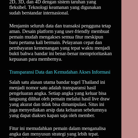
2D, 3D, dan 4D dengan sistem taruhan yang
fleksibel. Teknologi keamanan yang digunakan
sudah berstandar internasional.
Menjamin seluruh data dan transaksi pengguna tetap
aman. Desain platform yang user-friendly membuat
pemain mudah mengakses semua fitur meskipun
baru pertama kali bermain. Pelayanan cepat dan
pembayaran kemenangan yang tepat waktu menjadi
bukti bahwa bandar ini benar-benar memprioritaskan
kepuasan para membernya.
Transparansi Data dan Kemudahan Akses Informasi
Salah satu alasan utama bandar togel Thailand ini
menjadi nomor satu adalah transparansi hasil
pengeluaran angka. Setiap angka yang keluar bisa
langsung dilihat oleh pemain melalui hasil live draw
yang akurat dan tidak bisa dimanipulasi. Situs ini
juga menyediakan arsip data keluaran sebelumnya
yang dapat diakses kapan saja oleh member.
Fitur ini memudahkan pemain dalam menganalisa
angka dan menyusun strategi yang lebih tepat.