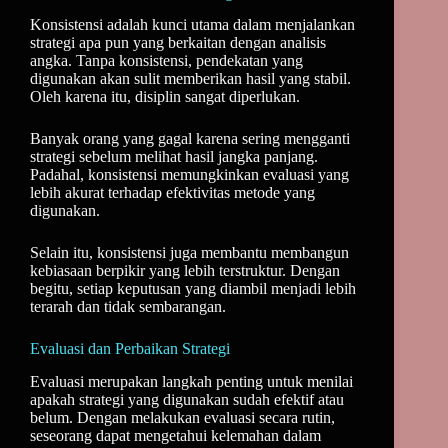
Konsistensi adalah kunci utama dalam menjalankan
strategi apa pun yang berkaitan dengan analisis
angka. Tanpa konsistensi, pendekatan yang
digunakan akan sulit memberikan hasil yang stabil.
Oleh karena itu, disiplin sangat diperlukan.
Banyak orang yang gagal karena sering mengganti
strategi sebelum melihat hasil jangka panjang.
Padahal, konsistensi memungkinkan evaluasi yang
lebih akurat terhadap efektivitas metode yang
digunakan.
Selain itu, konsistensi juga membantu membangun
kebiasaan berpikir yang lebih terstruktur. Dengan
begitu, setiap keputusan yang diambil menjadi lebih
terarah dan tidak sembarangan.
Evaluasi dan Perbaikan Strategi
Evaluasi merupakan langkah penting untuk menilai
apakah strategi yang digunakan sudah efektif atau
belum. Dengan melakukan evaluasi secara rutin,
seseorang dapat mengetahui kelemahan dalam