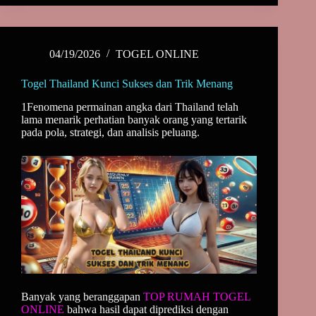
04/19/2026
TOGEL ONLINE
Togel Thailand Kunci Sukses dan Trik Menang
1Fenomena permainan angka dari Thailand telah
lama menarik perhatian banyak orang yang tertarik
pada pola, strategi, dan analisis peluang.
Banyak yang beranggapan
TOP RUMAH TOGEL
ONLINE
bahwa hasil dapat diprediksi dengan