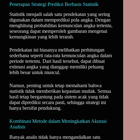
Penerapan Strategi Prediksi Berbasis Statistik
Statistik menjadi salah satu pendekatan yang sering
digunakan dalam memprediksi pola angka. Dengan
menghitung probabilitas kemunculan angka tertentu,
seseorang dapat memperoleh gambaran mengenai
kemungkinan yang lebih terarah.
Pendekatan ini biasanya melibatkan perhitungan
sederhana seperti rata-rata kemunculan angka dalam
periode tertentu. Dari hasil tersebut, dapat dibuat
estimasi angka yang dianggap memiliki peluang
lebih besar untuk muncul.
Namun, penting untuk tetap memahami bahwa
statistik tidak memberikan kepastian mutlak. Semua
hasil tetap bergantung pada sistem acak yang tidak
dapat diprediksi secara pasti, sehingga strategi ini
hanya bersifat pendukung.
Kombinasi Metode dalam Meningkatkan Akurasi
Analisis
Banyak analis tidak hanya mengandalkan satu