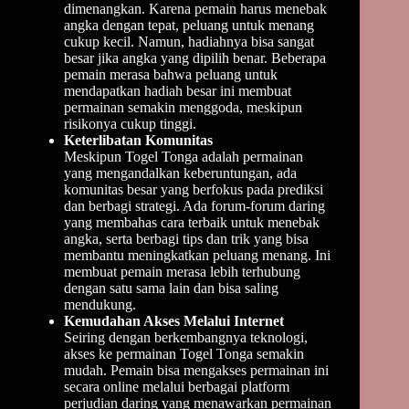
dimenangkan. Karena pemain harus menebak
angka dengan tepat, peluang untuk menang
cukup kecil. Namun, hadiahnya bisa sangat
besar jika angka yang dipilih benar. Beberapa
pemain merasa bahwa peluang untuk
mendapatkan hadiah besar ini membuat
permainan semakin menggoda, meskipun
risikonya cukup tinggi.
Keterlibatan Komunitas
Meskipun Togel Tonga adalah permainan
yang mengandalkan keberuntungan, ada
komunitas besar yang berfokus pada prediksi
dan berbagi strategi. Ada forum-forum daring
yang membahas cara terbaik untuk menebak
angka, serta berbagi tips dan trik yang bisa
membantu meningkatkan peluang menang. Ini
membuat pemain merasa lebih terhubung
dengan satu sama lain dan bisa saling
mendukung.
Kemudahan Akses Melalui Internet
Seiring dengan berkembangnya teknologi,
akses ke permainan Togel Tonga semakin
mudah. Pemain bisa mengakses permainan ini
secara online melalui berbagai platform
perjudian daring yang menawarkan permainan