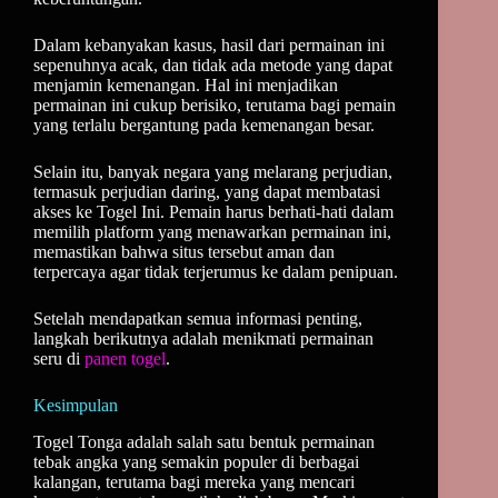
Dalam kebanyakan kasus, hasil dari permainan ini
sepenuhnya acak, dan tidak ada metode yang dapat
menjamin kemenangan. Hal ini menjadikan
permainan ini cukup berisiko, terutama bagi pemain
yang terlalu bergantung pada kemenangan besar.
Selain itu, banyak negara yang melarang perjudian,
termasuk perjudian daring, yang dapat membatasi
akses ke Togel Ini. Pemain harus berhati-hati dalam
memilih platform yang menawarkan permainan ini,
memastikan bahwa situs tersebut aman dan
terpercaya agar tidak terjerumus ke dalam penipuan.
Setelah mendapatkan semua informasi penting,
langkah berikutnya adalah menikmati permainan
seru di
panen togel
.
Kesimpulan
Togel Tonga adalah salah satu bentuk permainan
tebak angka yang semakin populer di berbagai
kalangan, terutama bagi mereka yang mencari