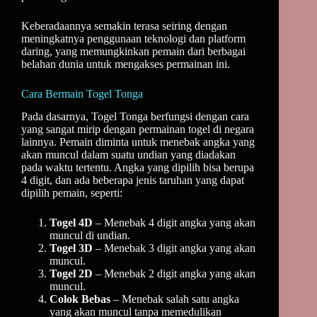
Keberadaannya semakin terasa seiring dengan
meningkatnya penggunaan teknologi dan platform
daring, yang memungkinkan pemain dari berbagai
belahan dunia untuk mengakses permainan ini.
Cara Bermain Togel Tonga
Pada dasarnya, Togel Tonga berfungsi dengan cara
yang sangat mirip dengan permainan togel di negara
lainnya. Pemain diminta untuk menebak angka yang
akan muncul dalam suatu undian yang diadakan
pada waktu tertentu. Angka yang dipilih bisa berupa
4 digit, dan ada beberapa jenis taruhan yang dapat
dipilih pemain, seperti:
Togel 4D
– Menebak 4 digit angka yang akan
muncul di undian.
Togel 3D
– Menebak 3 digit angka yang akan
muncul.
Togel 2D
– Menebak 2 digit angka yang akan
muncul.
Colok Bebas
– Menebak salah satu angka
yang akan muncul tanpa memedulikan