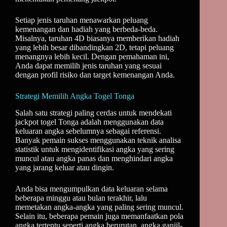
Setiap jenis taruhan menawarkan peluang
kemenangan dan hadiah yang berbeda-beda.
Misalnya, taruhan 4D biasanya memberikan hadiah
yang lebih besar dibandingkan 2D, tetapi peluang
menangnya lebih kecil. Dengan pemahaman ini,
Anda dapat memilih jenis taruhan yang sesuai
dengan profil risiko dan target kemenangan Anda.
Strategi Memilih Angka Togel Tonga
Salah satu strategi paling cerdas untuk mendekati
jackpot togel Tonga adalah menggunakan data
keluaran angka sebelumnya sebagai referensi.
Banyak pemain sukses menggunakan teknik analisa
statistik untuk mengidentifikasi angka yang sering
muncul atau angka panas dan menghindari angka
yang jarang keluar atau dingin.
Anda bisa mengumpulkan data keluaran selama
beberapa minggu atau bulan terakhir, lalu
memetakan angka-angka yang paling sering muncul.
Selain itu, beberapa pemain juga memanfaatkan pola
angka tertentu seperti angka berurutan, angka ganjil-