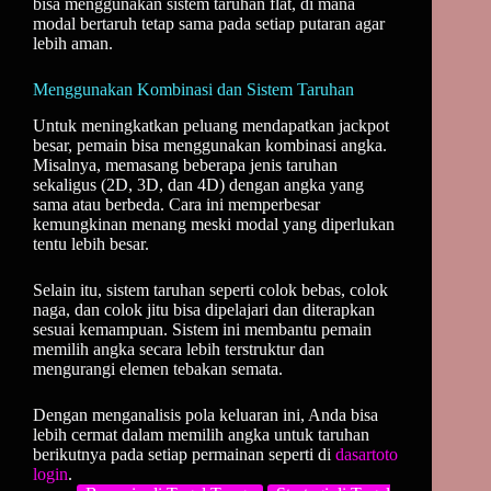
bisa menggunakan sistem taruhan flat, di mana
modal bertaruh tetap sama pada setiap putaran agar
lebih aman.
Menggunakan Kombinasi dan Sistem Taruhan
Untuk meningkatkan peluang mendapatkan jackpot
besar, pemain bisa menggunakan kombinasi angka.
Misalnya, memasang beberapa jenis taruhan
sekaligus (2D, 3D, dan 4D) dengan angka yang
sama atau berbeda. Cara ini memperbesar
kemungkinan menang meski modal yang diperlukan
tentu lebih besar.
Selain itu, sistem taruhan seperti colok bebas, colok
naga, dan colok jitu bisa dipelajari dan diterapkan
sesuai kemampuan. Sistem ini membantu pemain
memilih angka secara lebih terstruktur dan
mengurangi elemen tebakan semata.
Dengan menganalisis pola keluaran ini, Anda bisa
lebih cermat dalam memilih angka untuk taruhan
berikutnya pada setiap permainan seperti di
dasartoto
login
.