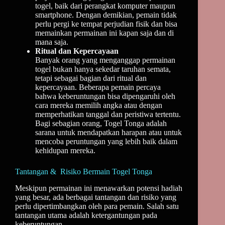
togel, baik dari perangkat komputer maupun
smartphone. Dengan demikian, pemain tidak
perlu pergi ke tempat perjudian fisik dan bisa
memainkan permainan ini kapan saja dan di
mana saja.
Ritual dan Kepercayaan
Banyak orang yang menganggap permainan
togel bukan hanya sekedar taruhan semata,
tetapi sebagai bagian dari ritual dan
kepercayaan. Beberapa pemain percaya
bahwa keberuntungan bisa dipengaruhi oleh
cara mereka memilih angka atau dengan
memperhatikan tanggal dan peristiwa tertentu.
Bagi sebagian orang, Togel Tonga adalah
sarana untuk mendapatkan harapan atau untuk
mencoba peruntungan yang lebih baik dalam
kehidupan mereka.
Tantangan & Risiko Bermain Togel Tonga
Meskipun permainan ini menawarkan potensi hadiah
yang besar, ada berbagai tantangan dan risiko yang
perlu dipertimbangkan oleh para pemain. Salah satu
tantangan utama adalah ketergantungan pada
keberuntungan.