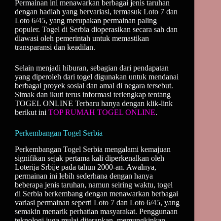
Permainan ini menawarkan berbagai jenis taruhan
dengan hadiah yang bervariasi, termasuk Loto 7 dan
Loto 6/45, yang merupakan permainan paling
populer. Togel di Serbia dioperasikan secara sah dan
diawasi oleh pemerintah untuk memastikan
transparansi dan keadilan.
Selain menjadi hiburan, sebagian dari pendapatan
yang diperoleh dari togel digunakan untuk mendanai
berbagai proyek sosial dan amal di negara tersebut.
Simak dan ikuti terus informasi terlengkap tentang
TOGEL ONLINE Terbaru hanya dengan klik-link
berikut ini
TOP RUMAH TOGEL ONLINE
.
Perkembangan Togel Serbia
Perkembangan Togel Serbia mengalami kemajuan
signifikan sejak pertama kali diperkenalkan oleh
Loterija Srbije pada tahun 2000-an. Awalnya,
permainan ini lebih sederhana dengan hanya
beberapa jenis taruhan, namun seiring waktu, togel
di Serbia berkembang dengan menawarkan berbagai
variasi permainan seperti Loto 7 dan Loto 6/45, yang
semakin menarik perhatian masyarakat. Penggunaan
teknologi juga mulai diterapkan, memungkinkan