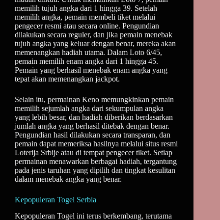
memilih tujuh angka dari 1 hingga 39. Setelah
memilih angka, pemain membeli tiket melalui
pengecer resmi atau secara online. Pengundian
dilakukan secara reguler, dan jika pemain menebak
tujuh angka yang keluar dengan benar, mereka akan
memenangkan hadiah utama. Dalam Loto 6/45,
pemain memilih enam angka dari 1 hingga 45.
Pemain yang berhasil menebak enam angka yang
tepat akan memenangkan jackpot.
Selain itu, permainan Keno memungkinkan pemain
memilih sejumlah angka dari sekumpulan angka
yang lebih besar, dan hadiah diberikan berdasarkan
jumlah angka yang berhasil ditebak dengan benar.
Pengundian hasil dilakukan secara transparan, dan
pemain dapat memeriksa hasilnya melalui situs resmi
Loterija Srbije atau di tempat pengecer tiket. Setiap
permainan menawarkan berbagai hadiah, tergantung
pada jenis taruhan yang dipilih dan tingkat kesulitan
dalam menebak angka yang benar.
Kepopuleran Togel Serbia
Kepopuleran Togel ini terus berkembang, terutama