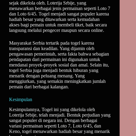
sejak dikelola oleh. Loterija Srbije, yang
menawarkan berbagai jenis permainan seperti Loto 7
dan Loto 6/45. Togel menjadi sangat populer karena
hadiah besar yang ditawarkan serta kemudahan
akses bagi pemain untuk membeli tiket, baik secara
langsung melalui pengecer maupun secara online.
Masyarakat Serbia tertarik pada togel karena
transparansi dan keadilan. Yang dijamin oleh
pengawasan pemerintah, serta fakta bahwa sebagian
pendapatan dari permainan ini digunakan untuk
mendanai proyek-proyek sosial dan amal. Selain itu,
togel Serbia juga menjadi bentuk hiburan yang
menarik dengan peluang menang. Yang
menggiurkan, yang semakin meningkatkan jumlah
pemain dari berbagai kalangan.
Kesimpulan
Kesimpulannya, Togel ini yang dikelola oleh
Loterija Srbije, telah menjadi. Bentuk perjudian yang
sangat populer di negara ini. Dengan berbagai
variasi permainan seperti Loto 7, Loto 6/45, dan
Keno, togel menawarkan hadiah besar yang menarik