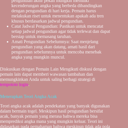
pengundian akhir pekan mungkin memiliki
kecenderungan angka yang berbeda dibandingkan
dengan pengundian di hari kerja. Pemain harus
melakukan riset untuk menentukan apakah ada tren
khusus berdasarkan jadwal pengundian.
Catat Jadwal Pengundian: Pastikan untuk mencatat
setiap jadwal pengundian agar tidak terlewat dan dapat
bersiap untuk memasang taruhan.
Amati Pengundian Sebelumnya: Saat menjelang
pengundian yang akan datang, amati hasil dari
pengundian sebelumnya untuk mencoba menebak
angka yang mungkin muncul.
Diskusikan dengan Pemain Lain Mengikuti diskusi dengan
pemain lain dapat memberi wawasan tambahan dan
memungkinkan Anda untuk saling berbagi strategi di
tempototo login
.
Menerapkan Teori Angka Acak
Teori angka acak adalah pendekatan yang banyak digunakan
dalam bermain togel. Meskipun hasil pengundian bersifat
acak, banyak pemain yang merasa bahwa mereka bisa
memprediksi angka mana yang mungkin keluar. Teori ini
didasarkan pada pemahaman bahwa meskipun tidak ada pola