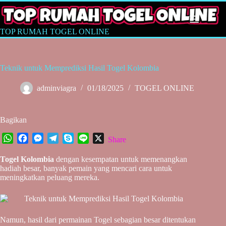
Skip
to
content
TOP RUMAH TOGEL ONLINE
Teknik untuk Memprediksi Hasil Togel Kolombia
adminviagra
01/18/2025
TOGEL ONLINE
Bagikan
W
F
M
T
S
L
X
Share
h
a
e
e
k
i
Togel Kolombia
dengan kesempatan untuk memenangkan
a
c
s
l
y
n
hadiah besar, banyak pemain yang mencari cara untuk
t
e
s
e
p
e
meningkatkan peluang mereka.
s
b
e
g
e
A
o
n
r
p
o
g
a
p
k
e
m
Namun, hasil dari permainan Togel sebagian besar ditentukan