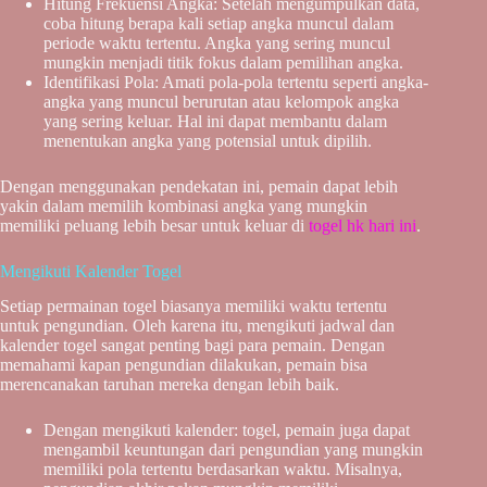
Hitung Frekuensi Angka: Setelah mengumpulkan data,
coba hitung berapa kali setiap angka muncul dalam
periode waktu tertentu. Angka yang sering muncul
mungkin menjadi titik fokus dalam pemilihan angka.
Identifikasi Pola: Amati pola-pola tertentu seperti angka-
angka yang muncul berurutan atau kelompok angka
yang sering keluar. Hal ini dapat membantu dalam
menentukan angka yang potensial untuk dipilih.
Dengan menggunakan pendekatan ini, pemain dapat lebih
yakin dalam memilih kombinasi angka yang mungkin
memiliki peluang lebih besar untuk keluar di
togel hk hari ini
.
Mengikuti Kalender Togel
Setiap permainan togel biasanya memiliki waktu tertentu
untuk pengundian. Oleh karena itu, mengikuti jadwal dan
kalender togel sangat penting bagi para pemain. Dengan
memahami kapan pengundian dilakukan, pemain bisa
merencanakan taruhan mereka dengan lebih baik.
Dengan mengikuti kalender: togel, pemain juga dapat
mengambil keuntungan dari pengundian yang mungkin
memiliki pola tertentu berdasarkan waktu. Misalnya,