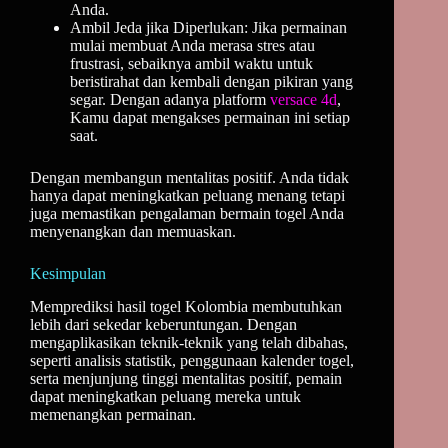
Anda.
Ambil Jeda jika Diperlukan: Jika permainan
mulai membuat Anda merasa stres atau
frustrasi, sebaiknya ambil waktu untuk
beristirahat dan kembali dengan pikiran yang
segar. Dengan adanya platform
versace 4d
,
Kamu dapat mengakses permainan ini setiap
saat.
Dengan membangun mentalitas positif. Anda tidak
hanya dapat meningkatkan peluang menang tetapi
juga memastikan pengalaman bermain togel Anda
menyenangkan dan memuaskan.
Kesimpulan
Memprediksi hasil togel Kolombia membutuhkan
lebih dari sekedar keberuntungan. ​Dengan
mengaplikasikan teknik-teknik yang telah dibahas,
seperti analisis statistik, penggunaan kalender togel,
serta menjunjung tinggi mentalitas positif, pemain
dapat meningkatkan peluang mereka untuk
memenangkan permainan.​