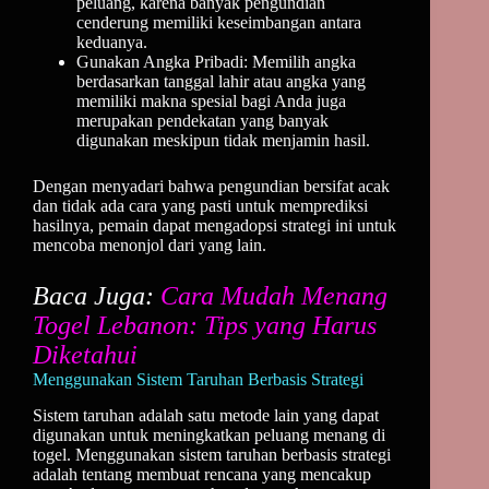
peluang, karena banyak pengundian
cenderung memiliki keseimbangan antara
keduanya.
Gunakan Angka Pribadi: Memilih angka
berdasarkan tanggal lahir atau angka yang
memiliki makna spesial bagi Anda juga
merupakan pendekatan yang banyak
digunakan meskipun tidak menjamin hasil.
Dengan menyadari bahwa pengundian bersifat acak
dan tidak ada cara yang pasti untuk memprediksi
hasilnya, pemain dapat mengadopsi strategi ini untuk
mencoba menonjol dari yang lain.
Baca Juga:
Cara Mudah Menang
Togel Lebanon: Tips yang Harus
Diketahui
Menggunakan Sistem Taruhan Berbasis Strategi
Sistem taruhan adalah satu metode lain yang dapat
digunakan untuk meningkatkan peluang menang di
togel. Menggunakan sistem taruhan berbasis strategi
adalah tentang membuat rencana yang mencakup