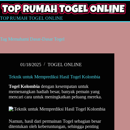
Skip
to
content
TOP RUMAH TOGEL ONLINE
Tag
Memahami Dasar-Dasar Togel
01/18/2025
TOGEL ONLINE
Teknik untuk Memprediksi Hasil Togel Kolombia
Togel Kolombia
dengan kesempatan untuk
memenangkan hadiah besar, banyak pemain yang
mencari cara untuk meningkatkan peluang mereka.
Namun, hasil dari permainan Togel sebagian besar
ditentukan oleh keberuntungan, sehingga penting