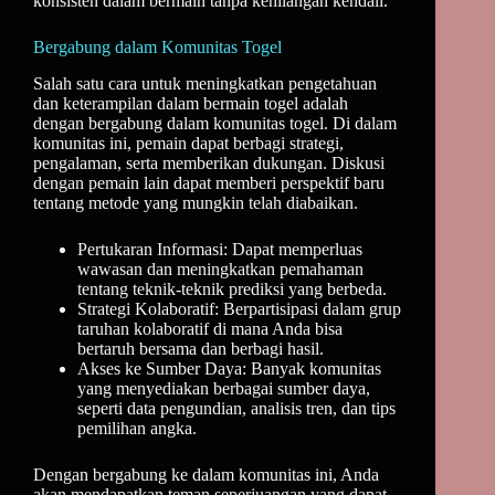
konsisten dalam bermain tanpa kehilangan kendali.
Bergabung dalam Komunitas Togel
Salah satu cara untuk meningkatkan pengetahuan
dan keterampilan dalam bermain togel adalah
dengan bergabung dalam komunitas togel. Di dalam
komunitas ini, pemain dapat berbagi strategi,
pengalaman, serta memberikan dukungan. Diskusi
dengan pemain lain dapat memberi perspektif baru
tentang metode yang mungkin telah diabaikan.
Pertukaran Informasi: Dapat memperluas
wawasan dan meningkatkan pemahaman
tentang teknik-teknik prediksi yang berbeda.
Strategi Kolaboratif: Berpartisipasi dalam grup
taruhan kolaboratif di mana Anda bisa
bertaruh bersama dan berbagi hasil.
Akses ke Sumber Daya: Banyak komunitas
yang menyediakan berbagai sumber daya,
seperti data pengundian, analisis tren, dan tips
pemilihan angka.
Dengan bergabung ke dalam komunitas ini, Anda
akan mendapatkan teman seperjuangan yang dapat