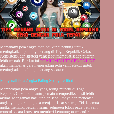
r
Memahami pola angka menjadi kunci penting untuk
meningkatkan peluang menang di Togel Republik Ceko.
Konsistensi dan strategi yang tepat membuat setiap putaran
lebih terarah. Berikut ini
TOP RUMAH TOGEL ONLINE
akan membahas cara menerapkan pola yang efektif untuk
meningkatkan peluang menang secara rutin.
Mengenali Pola Angka Paling Sering Terlihat
Mempelajari pola angka yang sering muncul di Togel
Republik Ceko membantu pemain memprediksi hasil lebih
akurat. Mengamati hasil undian sebelumnya dan mencatat
angka yang berulang bisa menjadi dasar strategi. Tidak semua
angka memiliki peluang sama, sehingga fokus pada tren yang
muncul secara konsisten memberi keuntungan tersendiri.