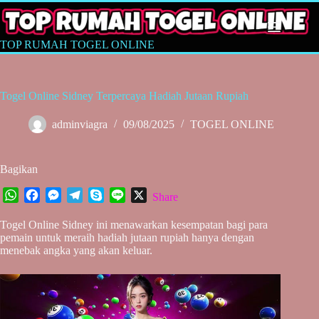
Skip
to
content
TOP RUMAH TOGEL ONLINE
Togel Online Sidney Terpercaya Hadiah Jutaan Rupiah
adminviagra
09/08/2025
TOGEL ONLINE
Bagikan
W
F
M
T
S
L
X
Share
h
a
e
e
k
i
Togel Online Sidney ini menawarkan kesempatan bagi para
a
c
s
l
y
n
pemain untuk meraih hadiah jutaan rupiah hanya dengan
t
e
s
e
p
e
menebak angka yang akan keluar.
s
b
e
g
e
A
o
n
r
p
o
g
a
p
k
e
m