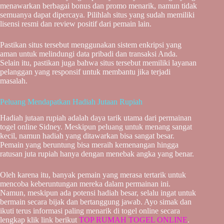
menawarkan berbagai bonus dan promo menarik, namun tidak
semuanya dapat dipercaya. Pilihlah situs yang sudah memiliki
lisensi resmi dan review positif dari pemain lain.
Pastikan situs tersebut menggunakan sistem enkripsi yang
aman untuk melindungi data pribadi dan transaksi Anda.
Selain itu, pastikan juga bahwa situs tersebut memiliki layanan
pelanggan yang responsif untuk membantu jika terjadi
masalah.
Peluang Mendapatkan Hadiah Jutaan Rupiah
Hadiah jutaan rupiah adalah daya tarik utama dari permainan
togel online Sidney. Meskipun peluang untuk menang sangat
kecil, namun hadiah yang ditawarkan bisa sangat besar.
Pemain yang beruntung bisa meraih kemenangan hingga
ratusan juta rupiah hanya dengan menebak angka yang benar.
Oleh karena itu, banyak pemain yang merasa tertarik untuk
mencoba keberuntungan mereka dalam permainan ini.
Namun, meskipun ada potensi hadiah besar, selalu ingat untuk
bermain secara bijak dan bertanggung jawab. Ayo simak dan
ikuti terus informasi paling menarik di togel online secara
lengkap klik link berikut
TOP RUMAH TOGEL ONLINE
.