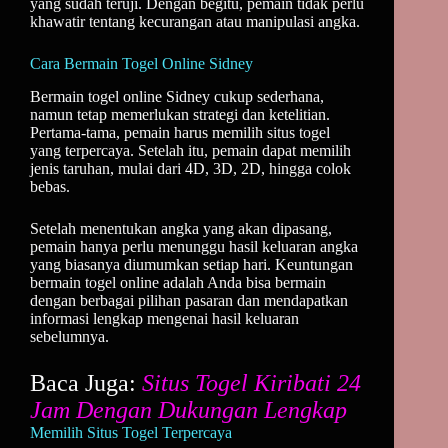
yang sudah teruji. Dengan begitu, pemain tidak perlu
khawatir tentang kecurangan atau manipulasi angka.
Cara Bermain Togel Online Sidney
Bermain togel online Sidney cukup sederhana,
namun tetap memerlukan strategi dan ketelitian.
Pertama-tama, pemain harus memilih situs togel
yang terpercaya. Setelah itu, pemain dapat memilih
jenis taruhan, mulai dari 4D, 3D, 2D, hingga colok
bebas.
Setelah menentukan angka yang akan dipasang,
pemain hanya perlu menunggu hasil keluaran angka
yang biasanya diumumkan setiap hari. Keuntungan
bermain togel online adalah Anda bisa bermain
dengan berbagai pilihan pasaran dan mendapatkan
informasi lengkap mengenai hasil keluaran
sebelumnya.
Baca Juga:
Situs Togel Kiribati 24
Jam Dengan Dukungan Lengkap
Memilih Situs Togel Terpercaya