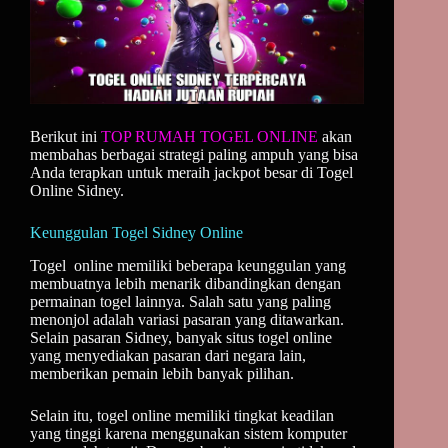
Berikut ini
TOP RUMAH TOGEL ONLINE
akan
membahas berbagai strategi paling ampuh yang bisa
Anda terapkan untuk meraih jackpot besar di Togel
Online Sidney.
Keunggulan Togel Sidney Online
Togel online memiliki beberapa keunggulan yang
membuatnya lebih menarik dibandingkan dengan
permainan togel lainnya. Salah satu yang paling
menonjol adalah variasi pasaran yang ditawarkan.
Selain pasaran Sidney, banyak situs togel online
yang menyediakan pasaran dari negara lain,
memberikan pemain lebih banyak pilihan.
Selain itu, togel online memiliki tingkat keadilan
yang tinggi karena menggunakan sistem komputer