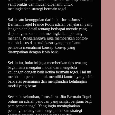
yang praktis dan mudah dipahami untuk
meningkatkan strategi bermain togel.
Salah satu keunggulan dari buku Jurus-Jurus Jitu
Bermain Togel France Pools adalah penjelasan yang
lengkap dan detail tentang berbagai metode yang
dapat digunakan untuk meningkatkan peluang
menang. Pengarangnya juga memberikan contoh-
contoh kasus dan studi kasus yang membantu
pembaca memahami konsep-konsep yang
disampaikan dengan lebih baik.
Selain itu, buku ini juga memberikan tips tentang
bagaimana mengatur modal dan mengelola
keuangan dengan baik ketika bermain togel. Hal ini
membantu pemain untuk memiliki kontrol yang lebih
baik atas permainan dan menghindari kehilangan
modal yang besar.
Secara keseluruhan, Jurus-Jurus Jitu Bermain Togel
online ini adalah panduan yang sangat berguna bagi
para pemain togel. Yang ingin meningkatkan
peluang menang dan mengoptimalkan strategi