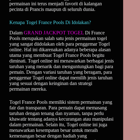
permainan ini terus menjadi favorit di kalangan
pecinta di Prancis maupun di seluruh dunia.
Kenapa Togel France Pools Di Idolakan?
Dalam
GRAND JACKPOT TOGEL
Di France
Pools merupakan salah satu jenis permainan togel
yang sangat diidolakan oleh para penggemar Togel
online. Hal ini dikarenakan adanya beberapa alasan
utama yang membuat Togel France Pools begitu
diminati. Togel online ini menawarkan berbagai jenis
taruhan yang menarik dan menguntungkan bagi para
pemain. Dengan variasi taruhan yang beragam, para
penggemar Togel online dapat memilih jenis taruhan
yang sesuai dengan keinginan dan strategi
permainan mereka.
Togel France Pools memiliki sistem permainan yang
fair dan transparan. Para pemain dapat memasang
taruhan dengan tenang dan nyaman, tanpa perlu
khawatir tentang adanya kecurangan atau manipulasi
dalam permainan. Selain itu, Togel online ini juga
menawarkan kesempatan besar untuk meraih
kemenangan besar dengan hadiah yang