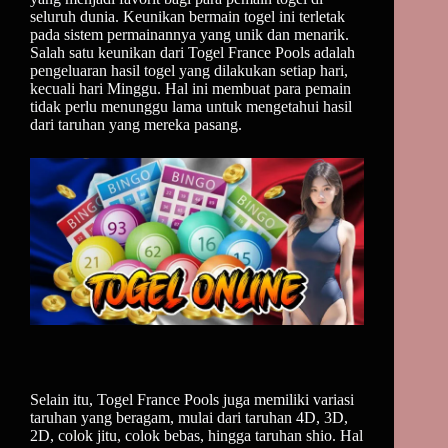
seluruh dunia. Keunikan bermain togel ini terletak
pada sistem permainannya yang unik dan menarik.
Salah satu keunikan dari Togel France Pools adalah
pengeluaran hasil togel yang dilakukan setiap hari,
kecuali hari Minggu. Hal ini membuat para pemain
tidak perlu menunggu lama untuk mengetahui hasil
dari taruhan yang mereka pasang.
Selain itu, Togel France Pools juga memiliki variasi
taruhan yang beragam, mulai dari taruhan 4D, 3D,
2D, colok jitu, colok bebas, hingga taruhan shio. Hal