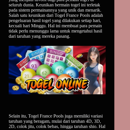
seluruh dunia. Keunikan bermain togel ini terletak
pada sistem permainannya yang unik dan menarik.
Salah satu keunikan dari Togel France Pools adalah
pengeluaran hasil togel yang dilakukan setiap hari,
kecuali hari Minggu. Hal ini membuat para pemain
tidak perlu menunggu lama untuk mengetahui hasil
dari taruhan yang mereka pasang.
Selain itu, Togel France Pools juga memiliki variasi
taruhan yang beragam, mulai dari taruhan 4D, 3D,
2D, colok jitu, colok bebas, hingga taruhan shio. Hal