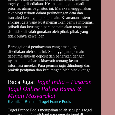
togel yang disediakan. Keamanan juga menjadi
prioritas utama bagi situs ini. Mereka menggunakan
teknologi terbaru dalam perlindungan data dan
transaksi keuangan para pemain. Keamanan sistem
enkripsi data yang kuat memastikan bahwa informasi
pribadi dan keuangan para pemain akan tetap aman
dan tidak di salah gunakan oleh pihak-pihak yang
tidak punya kewajiban.
Berbagai opsi pembayaran yang aman juga
disediakan oleh situs ini. Sehingga para pemain
dapat melakukan deposit dan penarikan dengan
nyaman tanpa harus khawatir tentang keamanan
informasi mereka. Para pemain juga dilindungi dari
praktik penipuan dan kecurangan oleh pihak ketiga.
Baca Juga:
Togel India – Pasaran
Togel Online Paling Ramai &
Minati Masyarakat
Keunikan Bermain Togel France Pools
Togel France Pools merupakan salah satu jenis togel
yang menjadi favorit bagi para pemain togel di