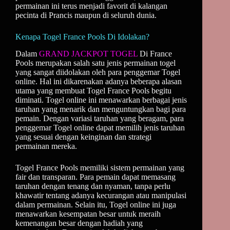
permainan ini terus menjadi favorit di kalangan
pecinta di Prancis maupun di seluruh dunia.
Kenapa Togel France Pools Di Idolakan?
Dalam
GRAND JACKPOT TOGEL
Di France
Pools merupakan salah satu jenis permainan togel
yang sangat diidolakan oleh para penggemar Togel
online. Hal ini dikarenakan adanya beberapa alasan
utama yang membuat Togel France Pools begitu
diminati. Togel online ini menawarkan berbagai jenis
taruhan yang menarik dan menguntungkan bagi para
pemain. Dengan variasi taruhan yang beragam, para
penggemar Togel online dapat memilih jenis taruhan
yang sesuai dengan keinginan dan strategi
permainan mereka.
Togel France Pools memiliki sistem permainan yang
fair dan transparan. Para pemain dapat memasang
taruhan dengan tenang dan nyaman, tanpa perlu
khawatir tentang adanya kecurangan atau manipulasi
dalam permainan. Selain itu, Togel online ini juga
menawarkan kesempatan besar untuk meraih
kemenangan besar dengan hadiah yang