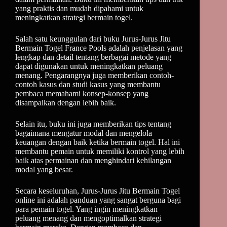
yang praktis dan mudah dipahami untuk
meningkatkan strategi bermain togel.
Salah satu keunggulan dari buku Jurus-Jurus Jitu
Bermain Togel France Pools adalah penjelasan yang
lengkap dan detail tentang berbagai metode yang
dapat digunakan untuk meningkatkan peluang
menang. Pengarangnya juga memberikan contoh-
contoh kasus dan studi kasus yang membantu
pembaca memahami konsep-konsep yang
disampaikan dengan lebih baik.
Selain itu, buku ini juga memberikan tips tentang
bagaimana mengatur modal dan mengelola
keuangan dengan baik ketika bermain togel. Hal ini
membantu pemain untuk memiliki kontrol yang lebih
baik atas permainan dan menghindari kehilangan
modal yang besar.
Secara keseluruhan, Jurus-Jurus Jitu Bermain Togel
online ini adalah panduan yang sangat berguna bagi
para pemain togel. Yang ingin meningkatkan
peluang menang dan mengoptimalkan strategi