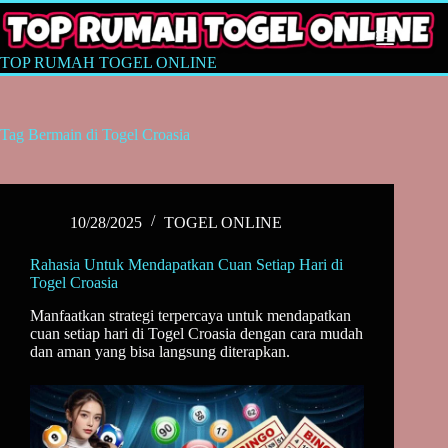
Skip
to
content
TOP RUMAH TOGEL ONLINE
Tag
Bermain di Togel Croasia
10/28/2025
TOGEL ONLINE
Rahasia Untuk Mendapatkan Cuan Setiap Hari di
Togel Croasia
Manfaatkan strategi terpercaya untuk mendapatkan
cuan setiap hari di Togel Croasia dengan cara mudah
dan aman yang bisa langsung diterapkan.