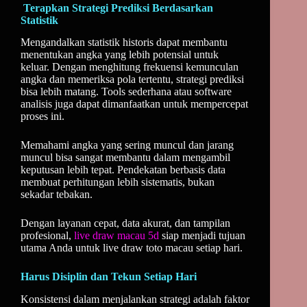
Terapkan Strategi Prediksi Berdasarkan
Statistik
Mengandalkan statistik historis dapat membantu
menentukan angka yang lebih potensial untuk
keluar. Dengan menghitung frekuensi kemunculan
angka dan memeriksa pola tertentu, strategi prediksi
bisa lebih matang. Tools sederhana atau software
analisis juga dapat dimanfaatkan untuk mempercepat
proses ini.
Memahami angka yang sering muncul dan jarang
muncul bisa sangat membantu dalam mengambil
keputusan lebih tepat. Pendekatan berbasis data
membuat perhitungan lebih sistematis, bukan
sekadar tebakan.
Dengan layanan cepat, data akurat, dan tampilan
profesional,
live draw macau 5d
siap menjadi tujuan
utama Anda untuk live draw toto macau setiap hari.
Harus Disiplin dan Tekun Setiap Hari
Konsistensi dalam menjalankan strategi adalah faktor