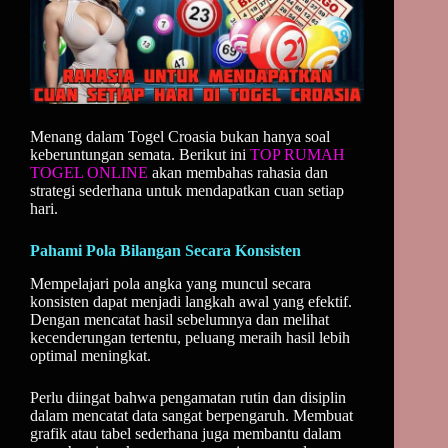
Menang dalam Togel Croasia bukan hanya soal
keberuntungan semata. Berikut ini
TOP RUMAH
TOGEL ONLINE
akan membahas rahasia dan
strategi sederhana untuk mendapatkan cuan setiap
hari.
Pahami Pola Bilangan Secara Konsisten
Mempelajari pola angka yang muncul secara
konsisten dapat menjadi langkah awal yang efektif.
Dengan mencatat hasil sebelumnya dan melihat
kecenderungan tertentu, peluang meraih hasil lebih
optimal meningkat.
Perlu diingat bahwa pengamatan rutin dan disiplin
dalam mencatat data sangat berpengaruh. Membuat
grafik atau tabel sederhana juga membantu dalam