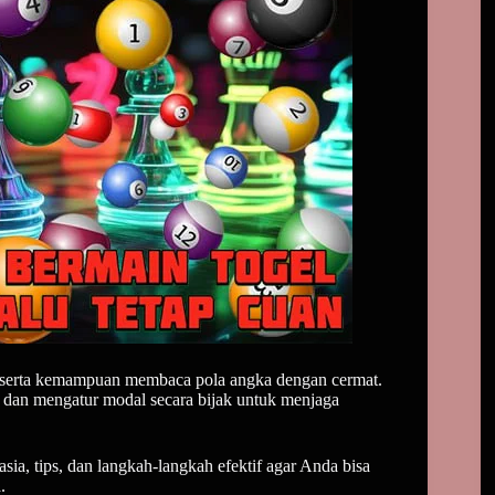
, serta kemampuan membaca pola angka dengan cermat.
 dan mengatur modal secara bijak untuk menjaga
ia, tips, dan langkah-langkah efektif agar Anda bisa
.