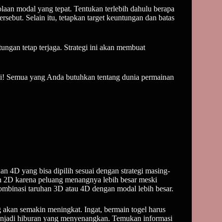
laan modal yang tepat. Tentukan terlebih dahulu berapa
sebut. Selain itu, tetapkan target keuntungan dan batas
ungan tetap terjaga. Strategi ini akan membuat
sini! Semua yang Anda butuhkan tentang dunia permainan
an 4D yang bisa dipilih sesuai dengan strategi masing-
n 2D karena peluang menangnya lebih besar meski
ombinasi taruhan 3D atau 4D dengan modal lebih besar.
 akan semakin meningkat. Ingat, bermain togel harus
menjadi hiburan yang menyenangkan. Temukan informasi