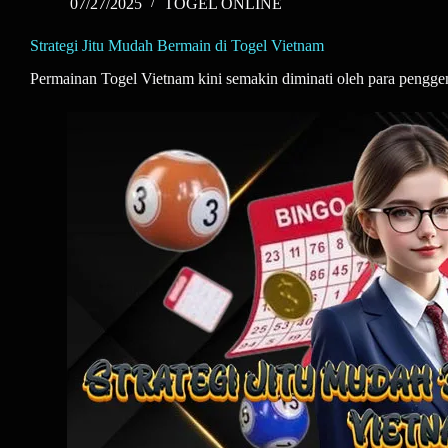
07/27/2025
TOGEL ONLINE
Strategi Jitu Mudah Bermain di Togel Vietnam
Permainan Togel Vietnam kini semakin diminati oleh para penggema