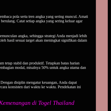
baca pola serta tren angka yang sering muncul. Amati
erulang. Catat setiap angka yang sering keluar agar
emunculan angka, sehingga strategi Anda menjadi lebih
h hasil sesuai target akan meningkat signifikan dalam
 tetap stabil dan produktif. Tetapkan batas harian
 pembagian modal, misalnya 50% untuk angka utama dan
. Dengan disiplin mengatur keuangan, Anda dapat
cara konsisten dari waktu ke waktu. Pendekatan ini
 Kemenangan di Togel Thailand