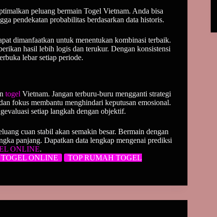
goptimalkan peluang bermain Togel Vietnam. Anda bisa
ga pendekatan probabilitas berdasarkan data historis.
pat dimanfaatkan untuk menentukan kombinasi terbaik.
ikan hasil lebih logis dan terukur. Dengan konsistensi
rbuka lebar setiap periode.
in
togel
Vietnam. Jangan terburu-buru mengganti strategi
g dan fokus membantu menghindari keputusan emosional.
gevaluasi setiap langkah dengan objektif.
peluang cuan stabil akan semakin besar. Bermain dengan
angka panjang. Dapatkan data lengkap mengenai prediksi
EL ONLINE
.
TOGEL ONLINE
TOP RUMAH TOGEL