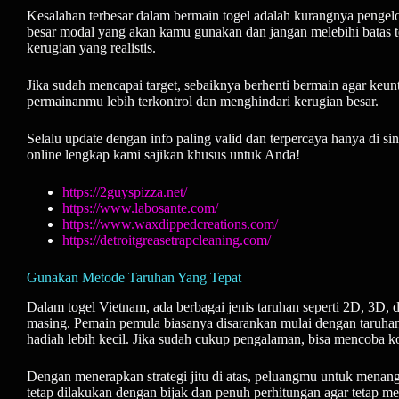
Kesalahan terbesar dalam bermain togel adalah kurangnya pengelo
besar modal yang akan kamu gunakan dan jangan melebihi batas ter
kerugian yang realistis.
Jika sudah mencapai target, sebaiknya berhenti bermain agar keunt
permainanmu lebih terkontrol dan menghindari kerugian besar.
Selalu update dengan info paling valid dan terpercaya hanya di 
online lengkap kami sajikan khusus untuk Anda!
https://2guyspizza.net/
https://www.labosante.com/
https://www.waxdippedcreations.com/
https://detroitgreasetrapcleaning.com/
Gunakan Metode Taruhan Yang Tepat
Dalam togel Vietnam, ada berbagai jenis taruhan seperti 2D, 3D, d
masing. Pemain pemula biasanya disarankan mulai dengan taruha
hadiah lebih kecil. Jika sudah cukup pengalaman, bisa mencoba k
Dengan menerapkan strategi jitu di atas, peluangmu untuk menang
tetap dilakukan dengan bijak dan penuh perhitungan agar tetap 