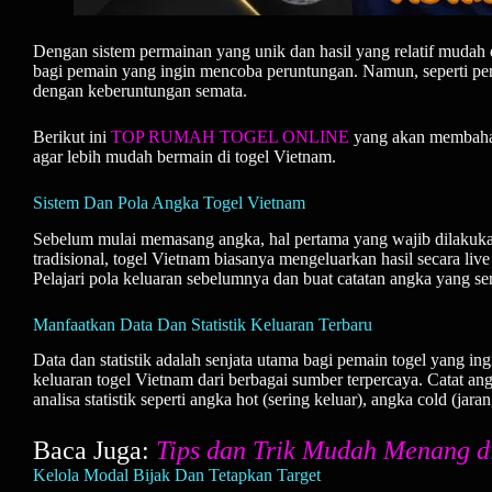
Dengan sistem permainan yang unik dan hasil yang relatif mudah
bagi pemain yang ingin mencoba peruntungan. Namun, seperti perm
dengan keberuntungan semata.
Berikut ini
TOP RUMAH TOGEL ONLINE
yang akan membahas 
agar lebih mudah bermain di togel Vietnam.
Sistem Dan Pola Angka Togel Vietnam
Sebelum mulai memasang angka, hal pertama yang wajib dilakuk
tradisional, togel Vietnam biasanya mengeluarkan hasil secara live
Pelajari pola keluaran sebelumnya dan buat catatan angka yang s
Manfaatkan Data Dan Statistik Keluaran Terbaru
Data dan statistik adalah senjata utama bagi pemain togel yang 
keluaran togel Vietnam dari berbagai sumber terpercaya. Catat a
analisa statistik seperti angka hot (sering keluar), angka cold (jara
Baca Juga:
Tips dan Trik Mudah Menang d
Kelola Modal Bijak Dan Tetapkan Target