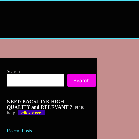
Search
Search
NEED BACKLINK HIGH
QUALITY and RELEVANT ?
let us
help.
click here
Recent Posts