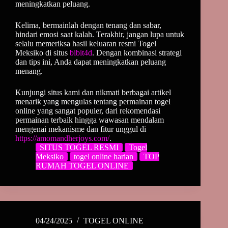
meningkatkan peluang.
Kelima, bermainlah dengan tenang dan sabar,
hindari emosi saat kalah. Terakhir, jangan lupa untuk
selalu memeriksa hasil keluaran resmi Togel
Meksiko di situs
bibit4d
.
Dengan kombinasi strategi
dan tips ini, Anda dapat meningkatkan peluang
menang.
Kunjungi situs kami dan nikmati berbagai artikel
menarik yang mengulas tentang permainan togel
online yang sangat populer, dari rekomendasi
permainan terbaik hingga wawasan mendalam
mengenai mekanisme dan fitur unggul di
https://amomandherjoys.com/
.
SITUS TOGEL RESMI
Togel
Meksiko
togel online harian
TOP
RUMAH TOGEL ONLINE
04/24/2025
TOGEL ONLINE