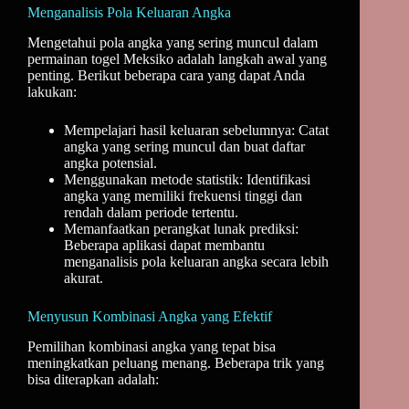
Menganalisis Pola Keluaran Angka
Mengetahui pola angka yang sering muncul dalam
permainan togel Meksiko adalah langkah awal yang
penting. Berikut beberapa cara yang dapat Anda
lakukan:
Mempelajari hasil keluaran sebelumnya: Catat
angka yang sering muncul dan buat daftar
angka potensial.
Menggunakan metode statistik: Identifikasi
angka yang memiliki frekuensi tinggi dan
rendah dalam periode tertentu.
Memanfaatkan perangkat lunak prediksi:
Beberapa aplikasi dapat membantu
menganalisis pola keluaran angka secara lebih
akurat.
Menyusun Kombinasi Angka yang Efektif
Pemilihan kombinasi angka yang tepat bisa
meningkatkan peluang menang. Beberapa trik yang
bisa diterapkan adalah: