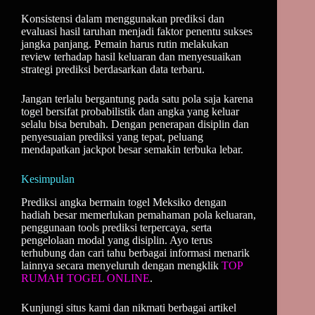
Konsistensi dalam menggunakan prediksi dan
evaluasi hasil taruhan menjadi faktor penentu sukses
jangka panjang. Pemain harus rutin melakukan
review terhadap hasil keluaran dan menyesuaikan
strategi prediksi berdasarkan data terbaru.
Jangan terlalu bergantung pada satu pola saja karena
togel bersifat probabilistik dan angka yang keluar
selalu bisa berubah. Dengan penerapan disiplin dan
penyesuaian prediksi yang tepat, peluang
mendapatkan jackpot besar semakin terbuka lebar.
Kesimpulan
Prediksi angka bermain togel Meksiko dengan
hadiah besar memerlukan pemahaman pola keluaran,
penggunaan tools prediksi terpercaya, serta
pengelolaan modal yang disiplin. Ayo terus
terhubung dan cari tahu berbagai informasi menarik
lainnya secara menyeluruh dengan mengklik
TOP
RUMAH TOGEL ONLINE
.
Kunjungi situs kami dan nikmati berbagai artikel