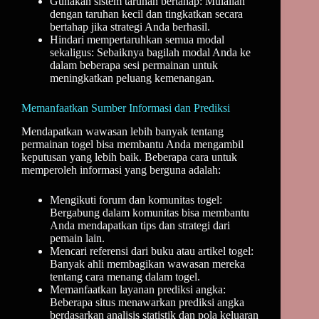
Gunakan sistem taruhan bertahap: Mulailah
dengan taruhan kecil dan tingkatkan secara
bertahap jika strategi Anda berhasil.
Hindari mempertaruhkan semua modal
sekaligus: Sebaiknya bagilah modal Anda ke
dalam beberapa sesi permainan untuk
meningkatkan peluang kemenangan.
Memanfaatkan Sumber Informasi dan Prediksi
Mendapatkan wawasan lebih banyak tentang
permainan togel bisa membantu Anda mengambil
keputusan yang lebih baik. Beberapa cara untuk
memperoleh informasi yang berguna adalah:
Mengikuti forum dan komunitas togel:
Bergabung dalam komunitas bisa membantu
Anda mendapatkan tips dan strategi dari
pemain lain.
Mencari referensi dari buku atau artikel togel:
Banyak ahli membagikan wawasan mereka
tentang cara menang dalam togel.
Memanfaatkan layanan prediksi angka:
Beberapa situs menawarkan prediksi angka
berdasarkan analisis statistik dan pola keluaran