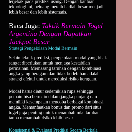
terjebak pada prediksi usang. Dengan bantuan
teknologi ini, peluang meraih hadiah besar menjadi
lebih besar dan lebih sistematis.
Baca Juga:
Taktik Bermain Togel
Argentina Dengan Dapatkan
Jackpot Besar
Strategi Pengelolaan Modal Bermain
Selain teknik prediksi, pengelolaan modal yang bijak
sangat diperlukan untuk menjaga kestabilan
permainan. Memasang taruhan dengan kombinasi
angka yang beragam dan tidak berlebihan adalah
strategi efektif untuk mereduksi risiko kerugian.
Modal harus diatur sedemikian rupa sehingga
pemain bisa bermain dalam jangka panjang dan
memiliki kesempatan mencoba berbagai kombinasi
angka. Memanfaatkan bonus dan promo dari situs
togel juga penting untuk menambah nilai taruhan
tanpa menambah risiko lebih besar.
Konsistensi & Evaluasi Prediksi Secara Berkala