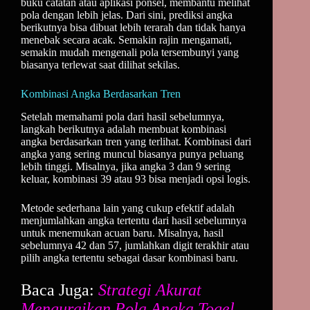
buku catatan atau aplikasi ponsel, membantu melihat
pola dengan lebih jelas. Dari sini, prediksi angka
berikutnya bisa dibuat lebih terarah dan tidak hanya
menebak secara acak. Semakin rajin mengamati,
semakin mudah mengenali pola tersembunyi yang
biasanya terlewat saat dilihat sekilas.
Kombinasi Angka Berdasarkan Tren
Setelah memahami pola dari hasil sebelumnya,
langkah berikutnya adalah membuat kombinasi
angka berdasarkan tren yang terlihat. Kombinasi dari
angka yang sering muncul biasanya punya peluang
lebih tinggi. Misalnya, jika angka 3 dan 9 sering
keluar, kombinasi 39 atau 93 bisa menjadi opsi logis.
Metode sederhana lain yang cukup efektif adalah
menjumlahkan angka tertentu dari hasil sebelumnya
untuk menemukan acuan baru. Misalnya, hasil
sebelumnya 42 dan 57, jumlahkan digit terakhir atau
pilih angka tertentu sebagai dasar kombinasi baru.
Baca Juga:
Strategi Akurat
Menguraikan Pola Angka Togel