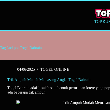
Skip
to
content
TOP RU
Tag
Jackpot Togel Bahrain
04/06/2025
TOGEL ONLINE
Trik Ampuh Mudah Memasang Angka Togel Bahrain
Togel Bahrain adalah salah satu bentuk permainan lotere yang 
ada beberapa trik ampuh.