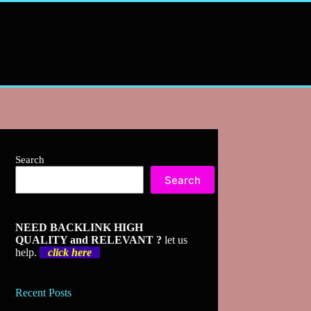
Search
Search
NEED BACKLINK HIGH
QUALITY and RELEVANT ?
let us
help.
click here
Recent Posts