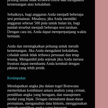
kemenangan atau kekalahan.
Sebaiknya, bagi anggaran Anda menjadi beberapa
sesi permainan. Misalnya, jika Anda memiliki
anggaran sebesar 500 pula untuk bulan ini, bagi
jumlah tersebut menjadi beberapa sesi taruhan.
Dengan cara ini, Anda dapat memperpanjang waktu
bermain.
Anda dan meningkatkan peluang untuk meraih
kemenangan. Jika Anda mengalami kekalahan,
cobalah untuk tidak terbawa perasaan dan tetap
tenang. Mengambil jeda sejenak jika Anda merasa
frustrasi dapat membantu Anda kembali dengan
pikiran yang lebih jernih.
Kesimpulan
Mendapatkan angka jitu dalam togel Botswana
memerlukan kombinasi antara analisis yang cermat,
pemilihan angka yang beragam, dan manajemen
modal yang bijak. Dengan memahami dasar-dasar
permainan, menganalisis data historis, menggunakan
metode pemilihan angka yang beragam.