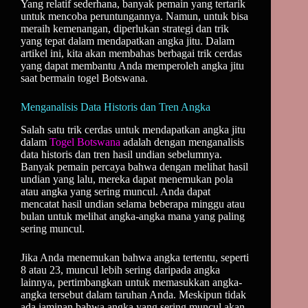
Yang relatif sederhana, banyak pemain yang tertarik
untuk mencoba peruntungannya. Namun, untuk bisa
meraih kemenangan, diperlukan strategi dan trik
yang tepat dalam mendapatkan angka jitu. Dalam
artikel ini, kita akan membahas berbagai trik cerdas
yang dapat membantu Anda memperoleh angka jitu
saat bermain togel Botswana.
Menganalisis Data Historis dan Tren Angka
Salah satu trik cerdas untuk mendapatkan angka jitu
dalam
Togel Botswana
adalah dengan menganalisis
data historis dan tren hasil undian sebelumnya.
Banyak pemain percaya bahwa dengan melihat hasil
undian yang lalu, mereka dapat menemukan pola
atau angka yang sering muncul. Anda dapat
mencatat hasil undian selama beberapa minggu atau
bulan untuk melihat angka-angka mana yang paling
sering muncul.
Jika Anda menemukan bahwa angka tertentu, seperti
8 atau 23, muncul lebih sering daripada angka
lainnya, pertimbangkan untuk memasukkan angka-
angka tersebut dalam taruhan Anda. Meskipun tidak
ada jaminan bahwa angka yang sering muncul akan