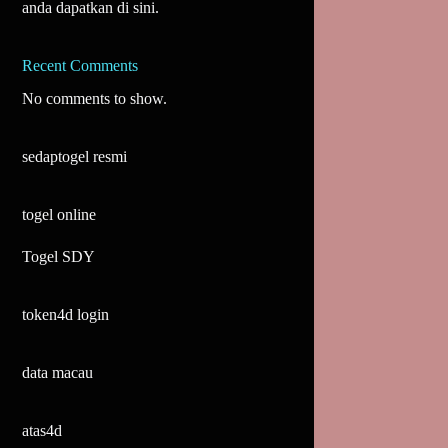
anda dapatkan di sini.
Recent Comments
No comments to show.
sedaptogel resmi
togel online
Togel SDY
token4d login
data macau
atas4d