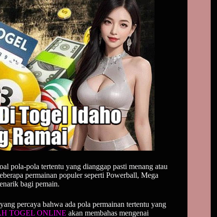
al pola-pola tertentu yang dianggap pasti menang atau
eberapa permainan populer seperti Powerball, Mega
narik bagi pemain.
 yang percaya bahwa ada pola permainan tertentu yang
H TOGEL ONLINE
akan membahas mengenai