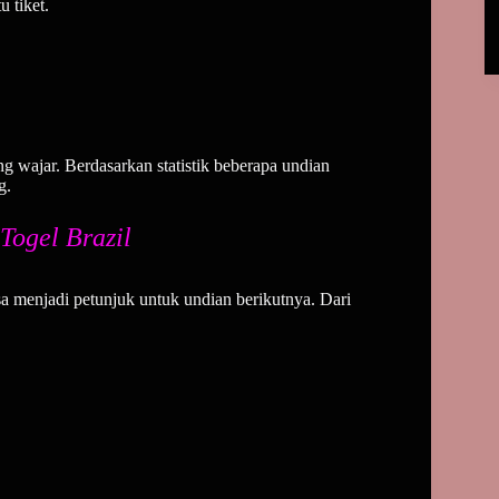
 tiket.
ng wajar. Berdasarkan statistik beberapa undian
g.
Togel Brazil
 menjadi petunjuk untuk undian berikutnya. Dari