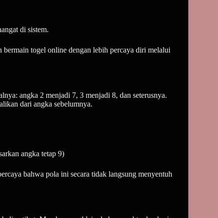
angat di sistem.
 bermain togel online dengan lebih percaya diri melalui
nya: angka 2 menjadi 7, 3 menjadi 8, dan seterusnya.
alikan dari angka sebelumnya.
sarkan angka tetap 9)
ercaya bahwa pola ini secara tidak langsung menyentuh