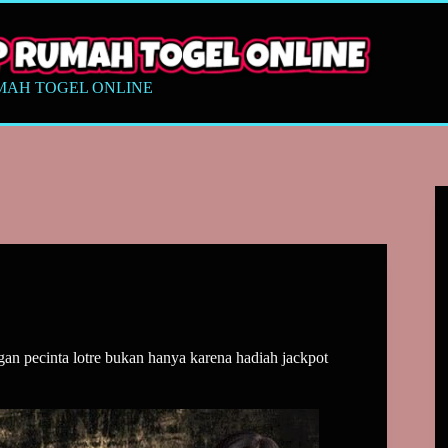
MAH TOGEL ONLINE
gan pecinta lotre bukan hanya karena hadiah jackpot