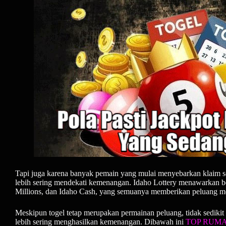
Tapi juga karena banyak pemain yang mulai menyebarkan klaim so
lebih sering mendekati kemenangan. Idaho Lottery menawarkan b
Millions, dan Idaho Cash, yang semuanya memberikan peluang me
Meskipun togel tetap merupakan permainan peluang, tidak sedikit
lebih sering menghasilkan kemenangan. Dibawah ini
TOP RUMA