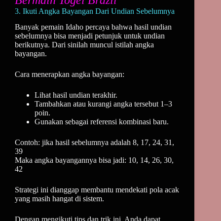
3. Ikuti Angka Bayangan Dari Undian Sebelumnya
Banyak pemain Idaho percaya bahwa hasil undian
sebelumnya bisa menjadi petunjuk untuk undian
berikutnya. Dari sinilah muncul istilah angka
bayangan.
Cara menerapkan angka bayangan:
Lihat hasil undian terakhir.
Tambahkan atau kurangi angka tersebut 1–3
poin.
Gunakan sebagai referensi kombinasi baru.
Contoh: jika hasil sebelumnya adalah 8, 17, 24, 31,
39
Maka angka bayangannya bisa jadi: 10, 14, 26, 30,
42
Strategi ini dianggap membantu mendekati pola acak
yang masih hangat di sistem.
Dengan mengikuti tips dan trik ini. Anda dapat