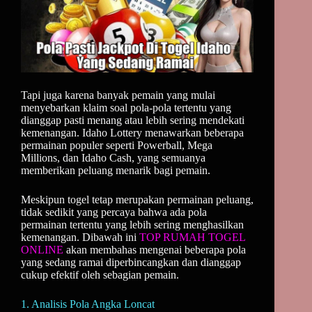
Tapi juga karena banyak pemain yang mulai
menyebarkan klaim soal pola-pola tertentu yang
dianggap pasti menang atau lebih sering mendekati
kemenangan. Idaho Lottery menawarkan beberapa
permainan populer seperti Powerball, Mega
Millions, dan Idaho Cash, yang semuanya
memberikan peluang menarik bagi pemain.
Meskipun togel tetap merupakan permainan peluang,
tidak sedikit yang percaya bahwa ada pola
permainan tertentu yang lebih sering menghasilkan
kemenangan. Dibawah ini
TOP RUMAH TOGEL
ONLINE
akan membahas mengenai beberapa pola
yang sedang ramai diperbincangkan dan dianggap
cukup efektif oleh sebagian pemain.
1. Analisis Pola Angka Loncat