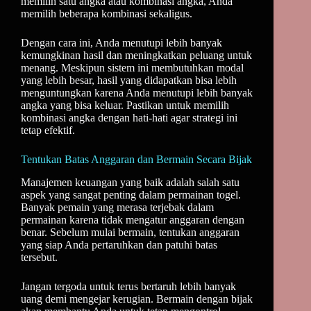
memilih satu angka atau kombinasi angka, Anda
memilih beberapa kombinasi sekaligus.
Dengan cara ini, Anda menutupi lebih banyak
kemungkinan hasil dan meningkatkan peluang untuk
menang. Meskipun sistem ini membutuhkan modal
yang lebih besar, hasil yang didapatkan bisa lebih
menguntungkan karena Anda menutupi lebih banyak
angka yang bisa keluar. Pastikan untuk memilih
kombinasi angka dengan hati-hati agar strategi ini
tetap efektif.
Tentukan Batas Anggaran dan Bermain Secara Bijak
Manajemen keuangan yang baik adalah salah satu
aspek yang sangat penting dalam permainan togel.
Banyak pemain yang merasa terjebak dalam
permainan karena tidak mengatur anggaran dengan
benar. Sebelum mulai bermain, tentukan anggaran
yang siap Anda pertaruhkan dan patuhi batas
tersebut.
Jangan tergoda untuk terus bertaruh lebih banyak
uang demi mengejar kerugian. Bermain dengan bijak