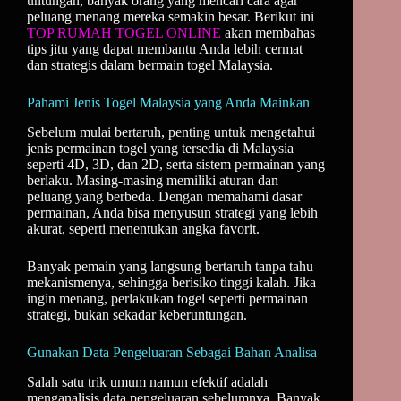
untungan, banyak orang yang mencari cara agar
peluang menang mereka semakin besar. Berikut ini
TOP RUMAH TOGEL ONLINE
akan membahas
tips jitu yang dapat membantu Anda lebih cermat
dan strategis dalam bermain togel Malaysia.
Pahami Jenis Togel Malaysia yang Anda Mainkan
Sebelum mulai bertaruh, penting untuk mengetahui
jenis permainan togel yang tersedia di Malaysia
seperti 4D, 3D, dan 2D, serta sistem permainan yang
berlaku. Masing-masing memiliki aturan dan
peluang yang berbeda. Dengan memahami dasar
permainan, Anda bisa menyusun strategi yang lebih
akurat, seperti menentukan angka favorit.
Banyak pemain yang langsung bertaruh tanpa tahu
mekanismenya, sehingga berisiko tinggi kalah. Jika
ingin menang, perlakukan togel seperti permainan
strategi, bukan sekadar keberuntungan.
Gunakan Data Pengeluaran Sebagai Bahan Analisa
Salah satu trik umum namun efektif adalah
menganalisis data pengeluaran sebelumnya. Banyak