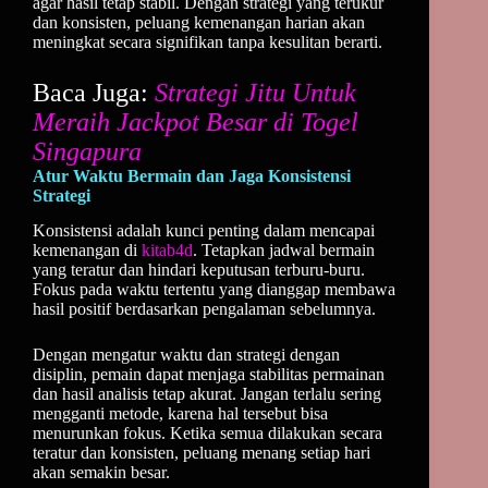
agar hasil tetap stabil. Dengan strategi yang terukur
dan konsisten, peluang kemenangan harian akan
meningkat secara signifikan tanpa kesulitan berarti.
Baca Juga:
Strategi Jitu Untuk
Meraih Jackpot Besar di Togel
Singapura
Atur Waktu Bermain dan Jaga Konsistensi
Strategi
Konsistensi adalah kunci penting dalam mencapai
kemenangan di
kitab4d
. Tetapkan jadwal bermain
yang teratur dan hindari keputusan terburu-buru.
Fokus pada waktu tertentu yang dianggap membawa
hasil positif berdasarkan pengalaman sebelumnya.
Dengan mengatur waktu dan strategi dengan
disiplin, pemain dapat menjaga stabilitas permainan
dan hasil analisis tetap akurat. Jangan terlalu sering
mengganti metode, karena hal tersebut bisa
menurunkan fokus. Ketika semua dilakukan secara
teratur dan konsisten, peluang menang setiap hari
akan semakin besar.