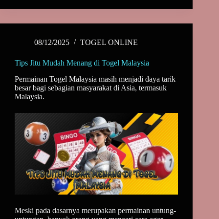
08/12/2025
TOGEL ONLINE
Tips Jitu Mudah Menang di Togel Malaysia
Permainan Togel Malaysia masih menjadi daya tarik
besar bagi sebagian masyarakat di Asia, termasuk
Malaysia.
Meski pada dasarnya merupakan permainan untung-