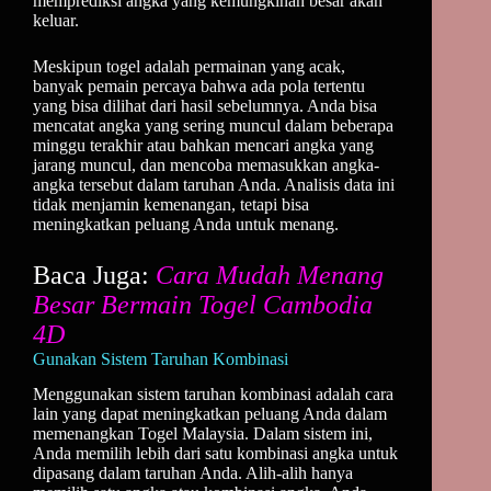
memprediksi angka yang kemungkinan besar akan
keluar.
Meskipun togel adalah permainan yang acak,
banyak pemain percaya bahwa ada pola tertentu
yang bisa dilihat dari hasil sebelumnya. Anda bisa
mencatat angka yang sering muncul dalam beberapa
minggu terakhir atau bahkan mencari angka yang
jarang muncul, dan mencoba memasukkan angka-
angka tersebut dalam taruhan Anda. Analisis data ini
tidak menjamin kemenangan, tetapi bisa
meningkatkan peluang Anda untuk menang.
Baca Juga:
Cara Mudah Menang
Besar Bermain Togel Cambodia
4D
Gunakan Sistem Taruhan Kombinasi
Menggunakan sistem taruhan kombinasi adalah cara
lain yang dapat meningkatkan peluang Anda dalam
memenangkan Togel Malaysia. Dalam sistem ini,
Anda memilih lebih dari satu kombinasi angka untuk
dipasang dalam taruhan Anda. Alih-alih hanya