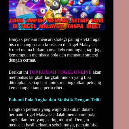
Banyak pemain mencari strategi paling efektif agar
bisa menang secara konsisten di Togel Malaysia.
Kunci utama bukan hanya keberuntungan, tapi juga
kemampuan membaca pola dan mengatur strategi
dengan cermat.
Berikut ini
TOP RUMAH TOGEL ONLINE
akan
membahas langkah-langkah mudah yang bisa
diterapkan setiap hari untuk meningkatkan peluang
kemenangan tanpa perlu ribet.
Pahami Pola Angka dan Statistik Dengan Teliti
Langkah pertama yang wajib dilakukan dalam
bermain Togel Malaysia adalah memahami pola
angka dan tren yang sering muncul. Dengan
mencatat hasil keluaran sebelumnya, pemain bisa