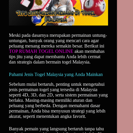
Meski pada dasarnya merupakan permainan untung-
untungan, banyak orang yang mencari cara agar
peluang menang mereka semakin besar. Berikut ini
TOP RUMAH TOGEL ONLINE
akan membahas
tips jitu yang dapat membantu Anda lebih cermat
dan strategis dalam bermain togel Malaysia.
Pahami Jenis Togel Malaysia yang Anda Mainkan
Sebelum mulai bertaruh, penting untuk mengetahui
jenis permainan togel yang tersedia di Malaysia
seperti 4D, 3D, dan 2D, serta sistem permainan yang
berlaku. Masing-masing memiliki aturan dan
peluang yang berbeda. Dengan memahami dasar
permainan, Anda bisa menyusun strategi yang lebih
akurat, seperti menentukan angka favorit.
Banyak pemain yang langsung bertaruh tanpa tahu