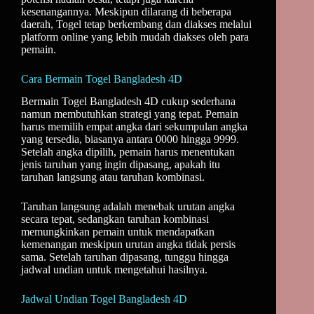
kesenangannya. Meskipun dilarang di beberapa
daerah, Togel tetap berkembang dan diakses melalui
platform online yang lebih mudah diakses oleh para
pemain.
Cara Bermain Togel Bangladesh 4D
Bermain Togel Bangladesh 4D cukup sederhana
namun membutuhkan strategi yang tepat. Pemain
harus memilih empat angka dari sekumpulan angka
yang tersedia, biasanya antara 0000 hingga 9999.
Setelah angka dipilih, pemain harus menentukan
jenis taruhan yang ingin dipasang, apakah itu
taruhan langsung atau taruhan kombinasi.
Taruhan langsung adalah menebak urutan angka
secara tepat, sedangkan taruhan kombinasi
memungkinkan pemain untuk mendapatkan
kemenangan meskipun urutan angka tidak persis
sama. Setelah taruhan dipasang, tunggu hingga
jadwal undian untuk mengetahui hasilnya.
Jadwal Undian Togel Bangladesh 4D