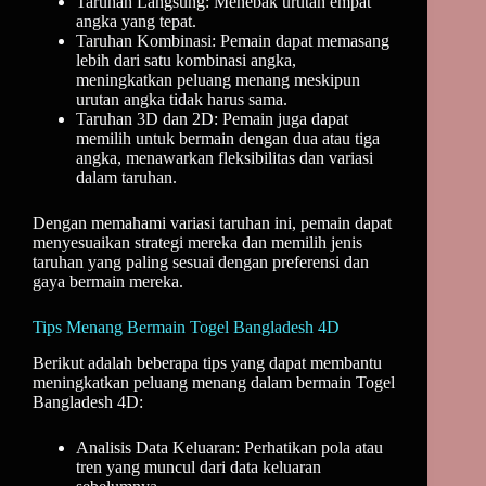
Taruhan Langsung: Menebak urutan empat
angka yang tepat.
Taruhan Kombinasi: Pemain dapat memasang
lebih dari satu kombinasi angka,
meningkatkan peluang menang meskipun
urutan angka tidak harus sama.
Taruhan 3D dan 2D: Pemain juga dapat
memilih untuk bermain dengan dua atau tiga
angka, menawarkan fleksibilitas dan variasi
dalam taruhan.
Dengan memahami variasi taruhan ini, pemain dapat
menyesuaikan strategi mereka dan memilih jenis
taruhan yang paling sesuai dengan preferensi dan
gaya bermain mereka.
Tips Menang Bermain Togel Bangladesh 4D
Berikut adalah beberapa tips yang dapat membantu
meningkatkan peluang menang dalam bermain Togel
Bangladesh 4D:
Analisis Data Keluaran: Perhatikan pola atau
tren yang muncul dari data keluaran