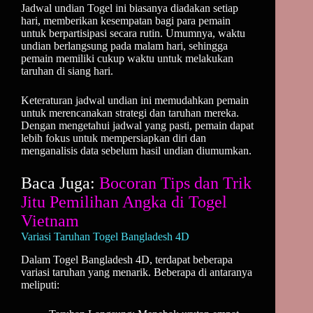
Jadwal undian Togel ini biasanya diadakan setiap
hari, memberikan kesempatan bagi para pemain
untuk berpartisipasi secara rutin. Umumnya, waktu
undian berlangsung pada malam hari, sehingga
pemain memiliki cukup waktu untuk melakukan
taruhan di siang hari.
Keteraturan jadwal undian ini memudahkan pemain
untuk merencanakan strategi dan taruhan mereka.
Dengan mengetahui jadwal yang pasti, pemain dapat
lebih fokus untuk mempersiapkan diri dan
menganalisis data sebelum hasil undian diumumkan.
Baca Juga:
Bocoran Tips dan Trik
Jitu Pemilihan Angka di Togel
Vietnam
Variasi Taruhan Togel Bangladesh 4D
Dalam Togel Bangladesh 4D, terdapat beberapa
variasi taruhan yang menarik. Beberapa di antaranya
meliputi: