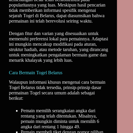
popularitasnya yang luas. Meskipun hasil pencarian
tidak memberikan informasi spesifik mengenai
sejarah Togel di Belarus, dapat diasumsikan bahwa
permainan ini telah berevolusi seiring waktu.
Dengan fitur dan varian yang disesuaikan untuk
memenuhi preferensi lokal para pemainnya. Adaptasi
ini mungkin mencakup modifikasi pada aturan,
struktur hadiah, atau metode taruhan, yang dirancang
untuk meningkatkan pengalaman bermain game dan
menarik khalayak yang lebih luas.
Cara Bermain Togel Belarus
Walaupun informasi khusus mengenai cara bermain
Togel Belarus tidak tersedia, prinsip-prinsip dasar
permainan Togel secara umum adalah sebagai
berikut:
Pemain memilih serangkaian angka dari
rentang yang telah ditentukan. Misalnya,
pemain mungkin diminta untuk memilih 6
angka dari rentang 1 hingga 49.
Pemain membeli tiket dengan nomor pilihan