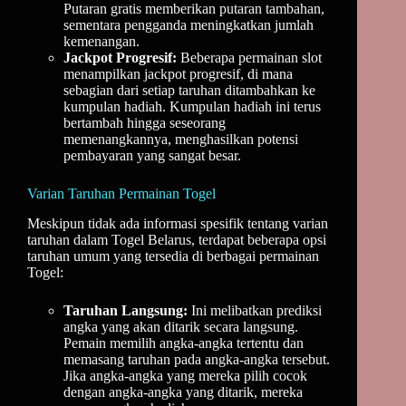
Putaran gratis memberikan putaran tambahan,
sementara pengganda meningkatkan jumlah
kemenangan.
Jackpot Progresif:
Beberapa permainan slot
menampilkan jackpot progresif, di mana
sebagian dari setiap taruhan ditambahkan ke
kumpulan hadiah. Kumpulan hadiah ini terus
bertambah hingga seseorang
memenangkannya, menghasilkan potensi
pembayaran yang sangat besar.
Varian Taruhan Permainan Togel
Meskipun tidak ada informasi spesifik tentang varian
taruhan dalam Togel Belarus, terdapat beberapa opsi
taruhan umum yang tersedia di berbagai permainan
Togel:
Taruhan Langsung:
Ini melibatkan prediksi
angka yang akan ditarik secara langsung.
Pemain memilih angka-angka tertentu dan
memasang taruhan pada angka-angka tersebut.
Jika angka-angka yang mereka pilih cocok
dengan angka-angka yang ditarik, mereka