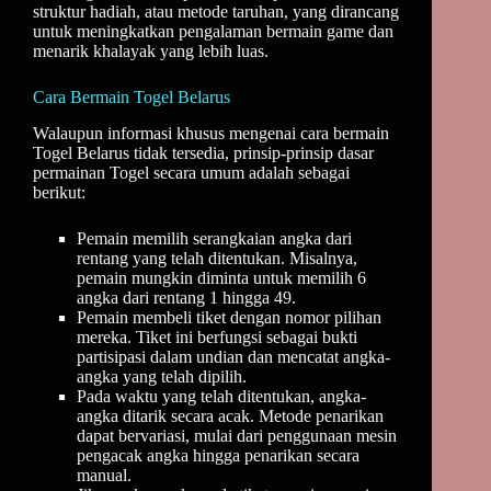
struktur hadiah, atau metode taruhan, yang dirancang
untuk meningkatkan pengalaman bermain game dan
menarik khalayak yang lebih luas.
Cara Bermain Togel Belarus
Walaupun informasi khusus mengenai cara bermain
Togel Belarus tidak tersedia, prinsip-prinsip dasar
permainan Togel secara umum adalah sebagai
berikut:
Pemain memilih serangkaian angka dari
rentang yang telah ditentukan. Misalnya,
pemain mungkin diminta untuk memilih 6
angka dari rentang 1 hingga 49.
Pemain membeli tiket dengan nomor pilihan
mereka. Tiket ini berfungsi sebagai bukti
partisipasi dalam undian dan mencatat angka-
angka yang telah dipilih.
Pada waktu yang telah ditentukan, angka-
angka ditarik secara acak. Metode penarikan
dapat bervariasi, mulai dari penggunaan mesin
pengacak angka hingga penarikan secara
manual.