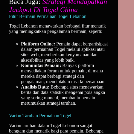
Baca Juga:
Strategi Mendapatkan
Jackpot Di Togel China
Fitur Bermain Permainan Togel Lebanon
Togel Lebanon menawarkan berbagai fitur menarik
yang meningkatkan pengalaman bermain, seperti:
Platform Online:
Pemain dapat berpartisipasi
dalam permainan Togel melalui aplikasi atau
situs web, memberikan kenyamanan dan
aksesibilitas yang lebih baik.
Komunitas Pemain:
Banyak platform
menyediakan forum untuk pemain, di mana
mereka dapat berbagi strategi dan
pengalaman, menciptakan rasa kebersamaan.
Analisis Data:
Beberapa situs menawarkan
berita dan data statistik mengenai pola angka
yang sering muncul, membantu pemain
merumuskan strategi taruhan.
Varian Taruhan Permainan Togel
Varian taruhan dalam Togel Lebanon sangat
beragam dan menarik bagi para pemain. Beberapa