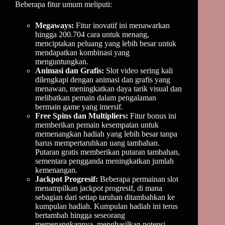
Beberapa fitur umum meliputi:
Megaways:
Fitur inovatif ini menawarkan
hingga 200.704 cara untuk menang,
menciptakan peluang yang lebih besar untuk
mendapatkan kombinasi yang
menguntungkan.
Animasi dan Grafis:
Slot video sering kali
dilengkapi dengan animasi dan grafis yang
menawan, meningkatkan daya tarik visual dan
melibatkan pemain dalam pengalaman
bermain game yang imersif.
Free Spins dan Multipliers:
Fitur bonus ini
memberikan pemain kesempatan untuk
memenangkan hadiah yang lebih besar tanpa
harus mempertaruhkan uang tambahan.
Putaran gratis memberikan putaran tambahan,
sementara pengganda meningkatkan jumlah
kemenangan.
Jackpot Progresif:
Beberapa permainan slot
menampilkan jackpot progresif, di mana
sebagian dari setiap taruhan ditambahkan ke
kumpulan hadiah. Kumpulan hadiah ini terus
bertambah hingga seseorang
memenangkannya, menghasilkan potensi