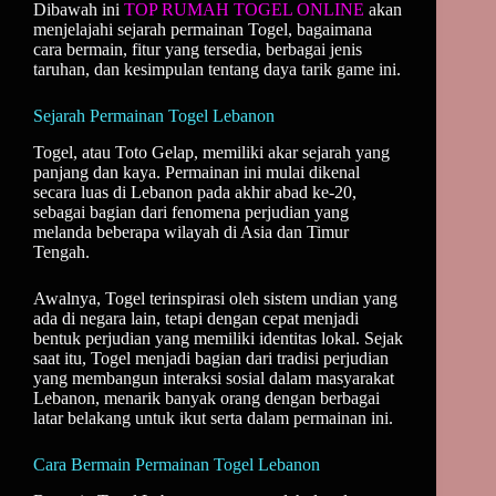
Dibawah ini
TOP RUMAH TOGEL ONLINE
akan
menjelajahi sejarah permainan Togel, bagaimana
cara bermain, fitur yang tersedia, berbagai jenis
taruhan, dan kesimpulan tentang daya tarik game ini.
Sejarah Permainan Togel Lebanon
Togel, atau Toto Gelap, memiliki akar sejarah yang
panjang dan kaya. Permainan ini mulai dikenal
secara luas di Lebanon pada akhir abad ke-20,
sebagai bagian dari fenomena perjudian yang
melanda beberapa wilayah di Asia dan Timur
Tengah.
Awalnya, Togel terinspirasi oleh sistem undian yang
ada di negara lain, tetapi dengan cepat menjadi
bentuk perjudian yang memiliki identitas lokal. Sejak
saat itu, Togel menjadi bagian dari tradisi perjudian
yang membangun interaksi sosial dalam masyarakat
Lebanon, menarik banyak orang dengan berbagai
latar belakang untuk ikut serta dalam permainan ini.
Cara Bermain Permainan Togel Lebanon