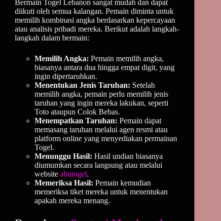
Bermain Togel Lebanon sangat mudah dan dapat
diikuti oleh semua kalangan. Pemain diminta untuk
memilih kombinasi angka berdasarkan kepercayaan
atau analisis pribadi mereka. Berikut adalah langkah-
langkah dalam bermain:
Memilih Angka:
Pemain memilih angka,
biasanya antara dua hingga empat digit, yang
ingin dipertaruhkan.
Menentukan Jenis Taruhan:
Setelah
memilih angka, pemain perlu memilih jenis
taruhan yang ingin mereka lakukan, seperti
Toto ataupun Colok Bebas.
Menempatkan Taruhan:
Pemain dapat
memasang taruhan melalui agen resmi atau
platform online yang menyediakan permainan
Togel.
Menunggu Hasil:
Hasil undian biasanya
diumumkan secara langsung atau melalui
website
abutogel
.
Memeriksa Hasil:
Pemain kemudian
memeriksa tiket mereka untuk menentukan
apakah mereka menang.