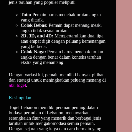
jenis taruhan yang populer meliputi:
Toto:
Pemain harus menebak urutan angka
yang ditarik.
Colok Bebas:
Pemain dapat menang meski
angka tidak sesuai urutan.
2D, 3D, and 4D:
Mempertaruhkan dua, tiga,
atau empat digit dengan peluang kemenangan
yang berbeda.
Colok Naga:
Pemain harus menebak urutan
angka dengan benar dalam konteks taruhan
ekstra yang menantang.
Dengan variasi ini, pemain memiliki banyak pilihan
dan strategi untuk meningkatkan peluang menang di
abu togel
.
Kesimpulan
​Togel Lebanon memiliki peranan penting dalam
budaya perjudian di Lebanon, menawarkan
serangkaian fitur yang menarik dan berbagai jenis
taruhan untuk mengakomodasi semua pemain.​
Dengan sejarah yang kaya dan cara bermain yang