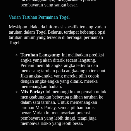
pembayaran yang sangat besar.
Varian Taruhan Permainan Togel
Meskipun tidak ada informasi spesifik tentang varian
taruhan dalam Togel Belarus, terdapat beberapa opsi
taruhan umum yang tersedia di berbagai permainan
Togel:
Taruhan Langsung:
Ini melibatkan prediksi
angka yang akan ditarik secara langsung.
Pemain memilih angka-angka tertentu dan
memasang taruhan pada angka-angka tersebut.
Jika angka-angka yang mereka pilih cocok
dengan angka-angka yang ditarik, mereka
memenangkan hadiah.
Mix Parlay:
Ini memungkinkan pemain untuk
menggabungkan beberapa pilihan taruhan ke
dalam satu taruhan. Untuk memenangkan
taruhan Mix Parlay, semua pilihan harus
benar. Varian ini menawarkan potensi
pembayaran yang lebih tinggi, tetapi juga
membawa risiko yang lebih besar.