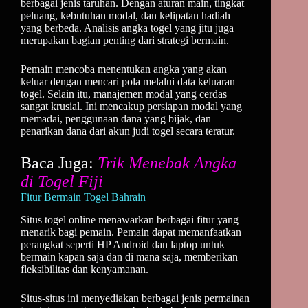
berbagai jenis taruhan. Dengan aturan main, tingkat
peluang, kebutuhan modal, dan kelipatan hadiah
yang berbeda. Analisis angka togel yang jitu juga
merupakan bagian penting dari strategi bermain.
Pemain mencoba menentukan angka yang akan
keluar dengan mencari pola melalui data keluaran
togel. Selain itu, manajemen modal yang cerdas
sangat krusial. Ini mencakup persiapan modal yang
memadai, penggunaan dana yang bijak, dan
penarikan dana dari akun judi togel secara teratur.
Baca Juga:
Trik Menebak Angka
di Togel Fiji
Fitur Bermain Togel Bahrain
Situs togel online menawarkan berbagai fitur yang
menarik bagi pemain. Pemain dapat memanfaatkan
perangkat seperti HP Android dan laptop untuk
bermain kapan saja dan di mana saja, memberikan
fleksibilitas dan kenyamanan.
Situs-situs ini menyediakan berbagai jenis permainan