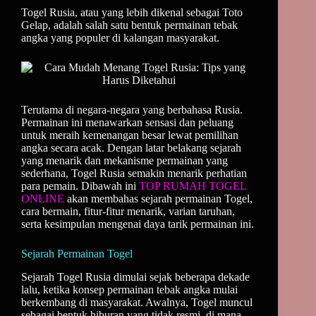
Togel Rusia, atau yang lebih dikenal sebagai Toto
Gelap, adalah salah satu bentuk permainan tebak
angka yang populer di kalangan masyarakat.
Terutama di negara-negara yang berbahasa Rusia.
Permainan ini menawarkan sensasi dan peluang
untuk meraih kemenangan besar lewat pemilihan
angka secara acak. Dengan latar belakang sejarah
yang menarik dan mekanisme permainan yang
sederhana, Togel Rusia semakin menarik perhatian
para pemain. Dibawah ini
TOP RUMAH TOGEL
ONLINE
akan membahas sejarah permainan Togel,
cara bermain, fitur-fitur menarik, varian taruhan,
serta kesimpulan mengenai daya tarik permainan ini.
Sejarah Permainan Togel
Sejarah Togel Rusia dimulai sejak beberapa dekade
lalu, ketika konsep permainan tebak angka mulai
berkembang di masyarakat. Awalnya, Togel muncul
sebagai bentuk hiburan yang tidak resmi, di mana