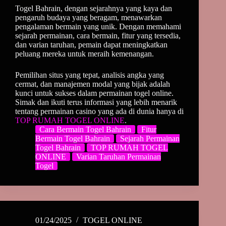
​Togel Bahrain, dengan sejarahnya yang kaya dan
pengaruh budaya yang beragam, menawarkan
pengalaman bermain yang unik. Dengan memahami
sejarah permainan, cara bermain, fitur yang tersedia,
dan varian taruhan, pemain dapat meningkatkan
peluang mereka untuk meraih kemenangan.
Pemilihan situs yang tepat, analisis angka yang
cermat, dan manajemen modal yang bijak adalah
kunci untuk sukses dalam permainan togel online.
Simak dan ikuti terus informasi yang lebih menarik
tentang permainan casino yang ada di dunia hanya di
TOP RUMAH TOGEL ONLINE
.
Cara Bermain Togel Bahrain
Fitur
Bermain Togel Bahrain
Sejarah Permainan
Togel Bahrain
TOP RUMAH TOGEL
ONLINE
Varian Taruhan Permainan
Togel
01/24/2025
TOGEL ONLINE