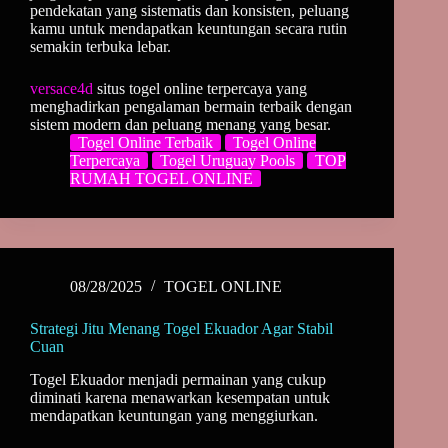
pendekatan yang sistematis dan konsisten, peluang
kamu untuk mendapatkan keuntungan secara rutin
semakin terbuka lebar.
versace4d
situs togel online terpercaya yang
menghadirkan pengalaman bermain terbaik dengan
sistem modern dan peluang menang yang besar.
Togel Online Terbaik
Togel Online
Terpercaya
Togel Uruguay Pools
TOP
RUMAH TOGEL ONLINE
08/28/2025
TOGEL ONLINE
Strategi Jitu Menang Togel Ekuador Agar Stabil
Cuan
Togel Ekuador menjadi permainan yang cukup
diminati karena menawarkan kesempatan untuk
mendapatkan keuntungan yang menggiurkan.