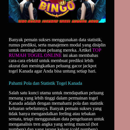
Banyak pemain sukses menggunakan data statistik,
rumus prediksi, serta manajemen modal yang disiplin
untuk meningkatkan peluang mereka. Artikel
TOP
RUMAH TOGEL ONLINE
ini akan membahas
cara-cara efektif untuk membuat prediksi lebih
akurat dan meningkatkan peluang gacor jackpot
togel Kanada agar Anda bisa untung setiap hari.
Pahami Pola dan Statistik Togel Kanada
Salah satu kunci utama untuk mendapatkan peluang
menang yang lebih tinggi dalam permainan togel
Kanada adalah dengan memahami pola dan statistik
keluaran sebelumnya. Banyak pemain sukses yang
tidak hanya mengandalkan feeling atau tebakan
semata, tetapi menggunakan data pengeluaran untuk
menganalisis tren angka yang sering muncul (hot
numbers) dan yang jarang keluar (cold numbers).