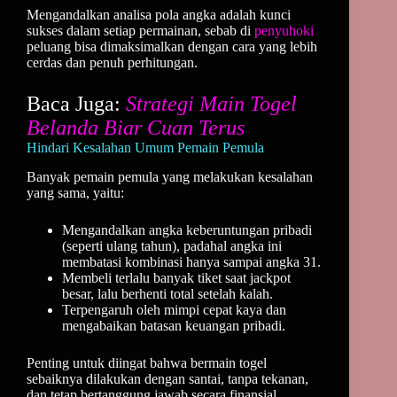
Mengandalkan analisa pola angka adalah kunci
sukses dalam setiap permainan, sebab di
penyuhoki
peluang bisa dimaksimalkan dengan cara yang lebih
cerdas dan penuh perhitungan.
Baca Juga:
Strategi Main Togel
Belanda Biar Cuan Terus
Hindari Kesalahan Umum Pemain Pemula
Banyak pemain pemula yang melakukan kesalahan
yang sama, yaitu:
Mengandalkan angka keberuntungan pribadi
(seperti ulang tahun), padahal angka ini
membatasi kombinasi hanya sampai angka 31.
Membeli terlalu banyak tiket saat jackpot
besar, lalu berhenti total setelah kalah.
Terpengaruh oleh mimpi cepat kaya dan
mengabaikan batasan keuangan pribadi.
Penting untuk diingat bahwa bermain togel
sebaiknya dilakukan dengan santai, tanpa tekanan,
dan tetap bertanggung jawab secara finansial.