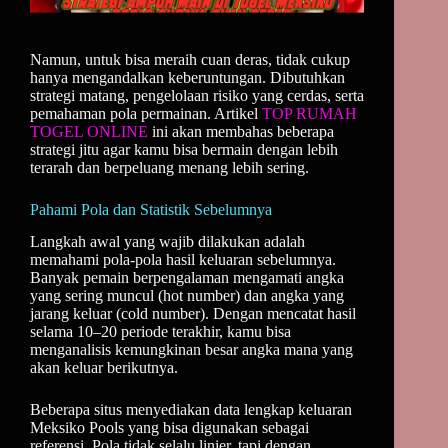
Namun, untuk bisa meraih cuan deras, tidak cukup
hanya mengandalkan keberuntungan. Dibutuhkan
strategi matang, pengelolaan risiko yang cerdas, serta
pemahaman pola permainan. Artikel
TOP RUMAH
TOGEL ONLINE
ini akan membahas beberapa
strategi jitu agar kamu bisa bermain dengan lebih
terarah dan berpeluang menang lebih sering.
Pahami Pola dan Statistik Sebelumnya
Langkah awal yang wajib dilakukan adalah
memahami pola-pola hasil keluaran sebelumnya.
Banyak pemain berpengalaman mengamati angka
yang sering muncul (hot number) dan angka yang
jarang keluar (cold number). Dengan mencatat hasil
selama 10–20 periode terakhir, kamu bisa
menganalisis kemungkinan besar angka mana yang
akan keluar berikutnya.
Beberapa situs menyediakan data lengkap keluaran
Meksiko Pools yang bisa digunakan sebagai
referensi. Pola tidak selalu linier, tapi dengan