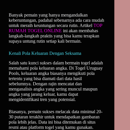
Banyak pemain yang hanya mengandalkan
keberuntungan, padahal sebenarnya ada cara mudah
untuk meraih keuntungan secara rutin. Artikel
TOP
RUMAH TOGEL ONLINE
ini akan membahas
langkah-langkah praktis yang bisa kamu terapkan
supaya untung rutin setiap kali bermain.
Kenali Pola Keluaran Dengan Seksama
Salah satu kunci sukses dalam bermain togel adalah
memahami pola keluaran angka. Di Togel Uruguay
Pools, keluaran angka biasanya mengikuti pola
tertentu yang bisa diamati dari data hasil
sebelumnya. Dengan rajin mencatat dan
menganalisis angka yang sering muncul maupun
angka yang jarang keluar, kamu dapat
mengidentifikasi tren yang potensial.
Biasanya, pemain sukses melacak data minimal 20-
30 putaran terakhir untuk mendapatkan gambaran
pola lebih jelas. Data ini bisa ditemukan di situs
resmi atau platform togel yang kamu gunakan.