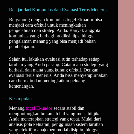
Belajar dari Komunitas dan Evaluasi Terus Menerus
Bergabung dengan komunitas togel Ekuador bisa
menjadi cara efektif untuk meningkatkan
pengetahuan dan strategi Anda. Banyak anggota
komunitas yang berbagi prediksi, tips, hingga
pengalaman menang yang bisa menjadi bahan
pembelajaran.
Selain itu, lakukan evaluasi rutin terhadap setiap
taruhan yang Anda pasang. Catat mana strategi yang
berhasil dan mana yang kurang efektif. Dengan
evaluasi terus menerus, Anda bisa menyempurnakan
cara bermain dan meningkatkan peluang
kemenangan.
Kesimpulan
Menang
togel Ekuador
secara stabil dan
menguntungkan bukanlah hal yang mustahil jika
Anda menerapkan strategi yang tepat. Mulai dari
analisis pola keluaran, penggunaan sistem taruhan
yang efektif, manajemen modal disiplin, hingga