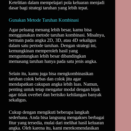
Ketelitian dalam mempelajari pola keluaran menjadi
dasar bagi strategi taruhan yang lebih tepat.
Gunakan Metode Taruhan Kombinasi
Agar peluang menang lebih besar, kamu bisa
menggunakan metode taruhan kombinasi. Misalnya,
bermain pada angka 2D, 3D, atau 4D sekaligus
dalam satu periode taruhan. Dengan strategi ini,
kemungkinan memperoleh hasil yang
menguntungkan lebih besar dibandingkan
memasang taruhan hanya pada satu jenis angka.
Selain itu, kamu juga bisa mengkombinasikan
taruhan colok bebas dan colok jitu agar
mendapatkan cakupan angka lebih luas. Namun,
penting untuk tetap mengatur modal dengan bijak
agar tidak overbet dan berisiko kehilangan banyak
sekaligus.
Cukup dengan mengikuti beberapa langkah
sederhana. Anda bisa langsung mengakses berbagai
fitur yang tersedia, mulai dari melihat hasil keluaran
angka. Oleh karena itu, kami merekomendasikan