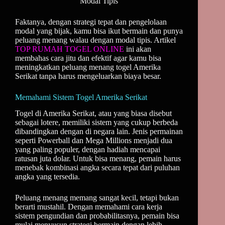
Faktanya, dengan strategi tepat dan pengelolaan
modal yang bijak, kamu bisa ikut bermain dan punya
peluang menang walau dengan modal tipis. Artikel
TOP RUMAH TOGEL ONLINE
ini akan
membahas cara jitu dan efektif agar kamu bisa
meningkatkan peluang menang togel Amerika
Serikat tanpa harus mengeluarkan biaya besar.
Memahami Sistem Togel Amerika Serikat
Togel di Amerika Serikat, atau yang biasa disebut
sebagai lotere, memiliki sistem yang cukup berbeda
dibandingkan dengan di negara lain. Jenis permainan
seperti Powerball dan Mega Millions menjadi dua
yang paling populer, dengan hadiah mencapai
ratusan juta dolar. Untuk bisa menang, pemain harus
menebak kombinasi angka secara tepat dari puluhan
angka yang tersedia.
Peluang menang memang sangat kecil, tetapi bukan
berarti mustahil. Dengan memahami cara kerja
sistem pengundian dan probabilitasnya, pemain bisa
mulai menyusun strategi bermain dengan lebih