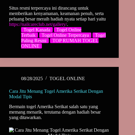
Situs resmi terpercaya ini dirancang untuk
memberikan kenyamanan, keamanan penuh, serta
peluang besar meraih hadiah nyata setiap hari yaitu
https://nailcareclub.net/gallery/
.
Togel Kanada
Togel Online
Terbaik
Togel Online Terpercaya
Togel
Paling Resmi
TOP RUMAH TOGEL
ONLINE
08/28/2025
TOGEL ONLINE
Cara Jitu Menang Togel Amerika Serikat Dengan
Modal Tipis
Bermain togel Amerika Serikat salah satu yang
memang menarik, terutama dengan hadiah besar
yang ditawarkan.