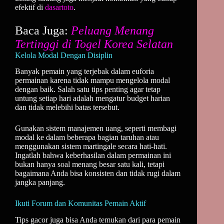
efektif di
dasartoto
.
Baca Juga:
Peluang Menang
Tertinggi di Togel Korea Selatan
Kelola Modal Dengan Disiplin
Banyak pemain yang terjebak dalam euforia
permainan karena tidak mampu mengelola modal
dengan baik. Salah satu tips penting agar tetap
untung setiap hari adalah mengatur budget harian
dan tidak melebihi batas tersebut.
Gunakan sistem manajemen uang, seperti membagi
modal ke dalam beberapa bagian taruhan atau
menggunakan sistem martingale secara hati-hati.
Ingatlah bahwa keberhasilan dalam permainan ini
bukan hanya soal menang besar satu kali, tetapi
bagaimana Anda bisa konsisten dan tidak rugi dalam
jangka panjang.
Ikuti Forum dan Komunitas Pemain Aktif
Tips gacor juga bisa Anda temukan dari para pemain