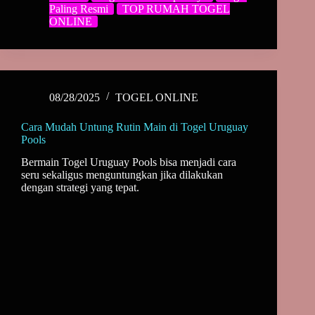
Paling Resmi
TOP RUMAH TOGEL
ONLINE
08/28/2025
TOGEL ONLINE
Cara Mudah Untung Rutin Main di Togel Uruguay
Pools
Bermain Togel Uruguay Pools bisa menjadi cara
seru sekaligus menguntungkan jika dilakukan
dengan strategi yang tepat.