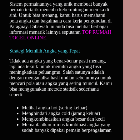
Sistem permainannya yang unik membuat banyak
pemain tertarik mencoba keberuntungan mereka di
sini. Untuk bisa menang, kamu harus memahami
pola angka dan bagaimana cara kerja pengundian di
Paraguay. Dibawah ini anda bisa melihat berbagai
informasi menarik lainnya seputaran
TOP RUMAH
TOGEL ONLINE
.
Strategi Memilih Angka yang Tepat
Tidak ada angka yang benar-benar pasti menang,
tapi ada teknik untuk memilih angka yang bisa
meningkatkan peluangmu. Salah satunya adalah
dengan menganalisa hasil undian sebelumnya untuk
mencari pola atau angka yang sering muncul. Kamu
bisa menggunakan metode statistik sederhana
seperti:
Melihat angka hot (sering keluar)
Menghindari angka cold (jarang keluar)
Mengkombinasikan angka besar dan kecil
Memanfaatkan rumus kombinasi angka yang
sudah banyak dipakai pemain berpengalaman