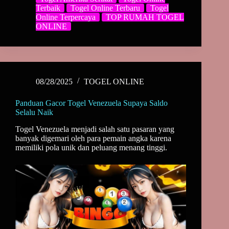
Terbaik
Togel Online Terbaru
Togel
Online Terpercaya
TOP RUMAH TOGEL
ONLINE
08/28/2025
TOGEL ONLINE
Panduan Gacor Togel Venezuela Supaya Saldo
Selalu Naik
Togel Venezuela menjadi salah satu pasaran yang
banyak digemari oleh para pemain angka karena
memiliki pola unik dan peluang menang tinggi.