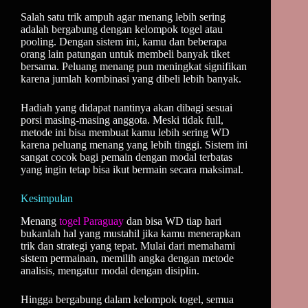
Salah satu trik ampuh agar menang lebih sering
adalah bergabung dengan kelompok togel atau
pooling. Dengan sistem ini, kamu dan beberapa
orang lain patungan untuk membeli banyak tiket
bersama. Peluang menang pun meningkat signifikan
karena jumlah kombinasi yang dibeli lebih banyak.
Hadiah yang didapat nantinya akan dibagi sesuai
porsi masing-masing anggota. Meski tidak full,
metode ini bisa membuat kamu lebih sering WD
karena peluang menang yang lebih tinggi. Sistem ini
sangat cocok bagi pemain dengan modal terbatas
yang ingin tetap bisa ikut bermain secara maksimal.
Kesimpulan
Menang
togel Paraguay
dan bisa WD tiap hari
bukanlah hal yang mustahil jika kamu menerapkan
trik dan strategi yang tepat. Mulai dari memahami
sistem permainan, memilih angka dengan metode
analisis, mengatur modal dengan disiplin.
Hingga bergabung dalam kelompok togel, semua