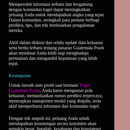
Memperoleh informasi terbaru dan bergabung
dengan komunitas togel dapat meningkatkan
peluang Anda untuk mendapatkan angka yang tepat.
Dalam komunitas, seringkali para pemain berbagi
prediksi, tips, dan trik berdasarkan pengalaman
mereka.
Aktif dalam diskusi dan selalu update data keluaran
serta berita terbaru tentang pasaran Guatemala Pools
akan membuat Anda lebih siap menghadapi
permainan dan mengambil keputusan yang lebih
tepat.
Kesimpulan
Untuk meraih auto profit saat bermain
Togel
Guatemala Pools
, Anda harus menguasai pola
keluaran, memanfaatkan rumus prediksi terpercaya,
menerapkan manajemen modal yang disiplin, serta
aktif memperbarui informasi dari komunitas togel.
Dengan trik ampuh ini, peluang Anda untuk
mendapatkan keuntungan secara konsisten akan
semakin besar. Ingatlah, kesabaran dan konsistensi