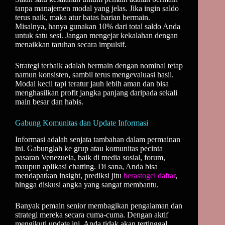
tanpa manajemen modal yang jelas. Jika ingin saldo
terus naik, maka atur batas harian bermain.
Misalnya, hanya gunakan 10% dari total saldo Anda
untuk satu sesi. Jangan mengejar kekalahan dengan
menaikkan taruhan secara impulsif.
Strategi terbaik adalah bermain dengan nominal tetap
namun konsisten, sambil terus mengevaluasi hasil.
Modal kecil tapi teratur jauh lebih aman dan bisa
menghasilkan profit jangka panjang daripada sekali
main besar dan habis.
Gabung Komunitas dan Update Informasi
Informasi adalah senjata tambahan dalam permainan
ini. Gabunglah ke grup atau komunitas pecinta
pasaran Venezuela, baik di media sosial, forum,
maupun aplikasi chatting. Di sana, Anda bisa
mendapatkan insight, prediksi jitu
berastogel daftar
,
hingga diskusi angka yang sangat membantu.
Banyak pemain senior membagikan pengalaman dan
strategi mereka secara cuma-cuma. Dengan aktif
mengikuti update ini, Anda tidak akan tertinggal