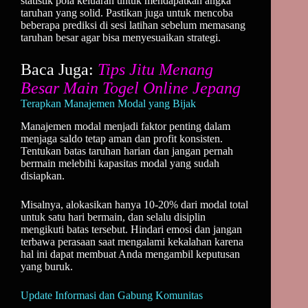
statistik pola keluaran untuk mendapatkan angka
taruhan yang solid. Pastikan juga untuk mencoba
beberapa prediksi di sesi latihan sebelum memasang
taruhan besar agar bisa menyesuaikan strategi.
Baca Juga:
Tips Jitu Menang
Besar Main Togel Online Jepang
Terapkan Manajemen Modal yang Bijak
Manajemen modal menjadi faktor penting dalam
menjaga saldo tetap aman dan profit konsisten.
Tentukan batas taruhan harian dan jangan pernah
bermain melebihi kapasitas modal yang sudah
disiapkan.
Misalnya, alokasikan hanya 10-20% dari modal total
untuk satu hari bermain, dan selalu disiplin
mengikuti batas tersebut. Hindari emosi dan jangan
terbawa perasaan saat mengalami kekalahan karena
hal ini dapat membuat Anda mengambil keputusan
yang buruk.
Update Informasi dan Gabung Komunitas