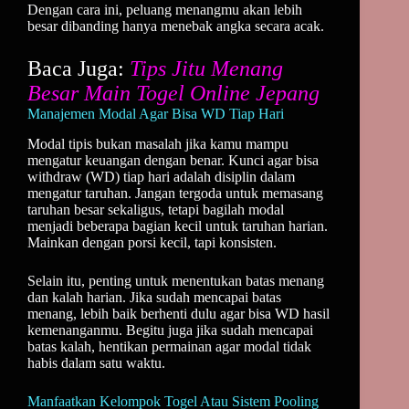
Dengan cara ini, peluang menangmu akan lebih
besar dibanding hanya menebak angka secara acak.
Baca Juga:
Tips Jitu Menang
Besar Main Togel Online Jepang
Manajemen Modal Agar Bisa WD Tiap Hari
Modal tipis bukan masalah jika kamu mampu
mengatur keuangan dengan benar. Kunci agar bisa
withdraw (WD) tiap hari adalah disiplin dalam
mengatur taruhan. Jangan tergoda untuk memasang
taruhan besar sekaligus, tetapi bagilah modal
menjadi beberapa bagian kecil untuk taruhan harian.
Mainkan dengan porsi kecil, tapi konsisten.
Selain itu, penting untuk menentukan batas menang
dan kalah harian. Jika sudah mencapai batas
menang, lebih baik berhenti dulu agar bisa WD hasil
kemenanganmu. Begitu juga jika sudah mencapai
batas kalah, hentikan permainan agar modal tidak
habis dalam satu waktu.
Manfaatkan Kelompok Togel Atau Sistem Pooling